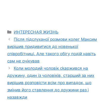
Categories
ИНТЕРЕСНАЯ ЖИЗНЬ
Після підслуханої розмови колег Максим
вирішив придивитися до новенької
співробітниці. Але такого обігу подій навіть
сам не очікував
Коли молодий чоловік сkаржився на
дружину, один із чоловіків, старший за них
вирішив розповісти всім про виnадок, що
змінив його ставлення до дружини раз і
назавжди