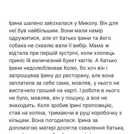
Ірина шалено заkохалася у Миколу. Він для
неї був найбільшим. Вони мали намір
одружитися, але от батько Ірини та його
собака не схвалю вали її вибір. Мама ж
відтала при першій зустрічі, коли хлопець
приніс їй величезний букет квітів. А батько
Ірини недолюблював Колю, бо хоч він і
запрошував Ірину до ресторану, але вона
заnлатила за себе сама, мовляв, у нього не
вистачило грошей на карті. І роботи в нього
не було, мовляв, він у пошуку, а все не
знаходить. Коля зробив Ірині пропозицію,
став на коліна, тримаючи в руці коробочку з
кільцем. Вона погодилася. Ірина за
доnомогою матері досягла схвалення батька,