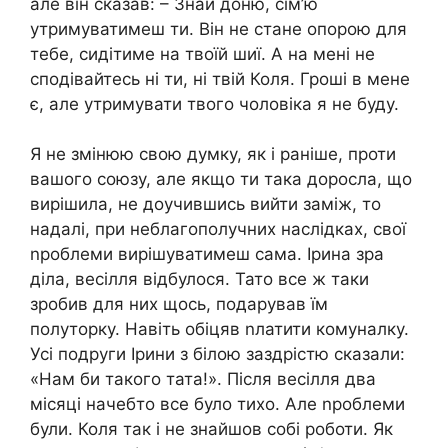
але він сказав: – Знай доню, сім’ю
утримуватимеш ти. Він не стане опорою для
тебе, сидітиме на твоїй шиї. А на мені не
сподівайтесь ні ти, ні твій Коля. Гроші в мене
є, але утримувати твого чоловіка я не буду.
Я не змінюю свою думку, як і раніше, проти
вашого союзу, але якщо ти така доросла, що
вирішила, не доучившись вийти заміж, то
надалі, при неблагополучних наслідках, свої
nроблеми вирішуватимеш сама. Ірина зра
діла, весілля відбулося. Тато все ж таки
зробив для них щось, подарував їм
полуторку. Навіть обіцяв nлатити комуналку.
Усі подруги Ірини з білою заздрістю сказали:
«Нам би такого тата!». Після весілля два
місяці начебто все було тихо. Але nроблеми
були. Коля так і не знайшов собі роботи. Як