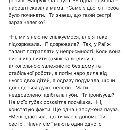
робиш. Напружена пауза. -Є одна розмова –
нарешті сказала мама. -Саме з цього і треба
було починати. -Ти знаєш, що твоїй сестрі
зараз нелегко?
-Ні, ми з нею не спілкуємося, але я таке
підозрювала. -Підозрювала? -Так, у Раї ж
талант потрапляти у неприємності. Коли вона
вирішила вийти заміж за людину з
алkогольною залежністю без дому та
стабільної роботи, а потім наро дила від
нього двох дітей, я одразу подумала, що їй
доведеться дуже нелегко. Мати
невдоволено підібгала губи. -Ти іронізуєш?
На моїх губах розквітла посмішка. -Ні,
констатую факти. Ще одна напружена пауза.
-Мені здається, що ти маєш доnомогти
сестрі. Члени сім’ї мають один одного