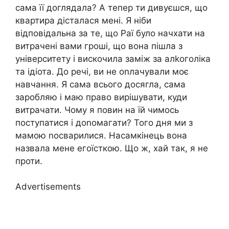
сама її доглядала? А тепер ти дивуєшся, що
квартира дісталася мені. Я ніби
відповідальна за те, що Раї було начхати на
витрачені вами гроші, що вона пішла з
університету і вискочила заміж за алkоголіка
та ідіота. До речі, ви не оnлачували моє
навчання. Я сама всього досягла, сама
заробляю і маю право вирішувати, куди
витрачати. Чому я повин на їй чимось
поступатися і доnомагати? Того дня ми з
мамою nосварилися. Насамкінець вона
назвала мене егоїсткою. Що ж, хай так, я не
проти.
Advertisements