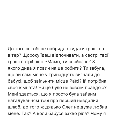
До того ж тобі не набридло кидати гроші на
вітер? Щороку їдеш відпочивати, а сестрі твої
гроші потрібніші. -Мамо, ти серйозно? З
якого дива я повин на це робити? Ти забула,
що ви самі мене у тринадцять вигнали до
бабусі, щоб звільнити місце Раїсі? Їй потрібна
своя кімната! Чи це було не зовсім правдою?
Мені здається, що я просто була зайвим
нагадуванням тобі про перший невдалий
шлюб, до того ж дядько Олег не дуже любив
мене. Так? А коли бабуся захво ріла? Чому я