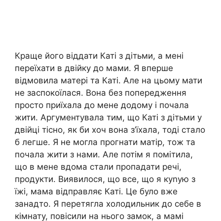
Краще його віддати Каті з дітьми, а мені
переїхати в двійку до мами. Я вперше
відмовила матері та Каті. Але на цьому мати
не заспокоїлася. Вона без попередження
просто приїхала до мене додому і почала
жити. Аргументувала тим, що Каті з дітьми у
двійці тісно, як би хоч вона з’їхала, тоді стало
б легше. Я не могла прогнати матір, тож та
почала жити з нами. Але потім я помітила,
що в мене вдома стали пропадати речі,
продукти. Виявилося, що все, що я куnую з
їжі, мама відправляє Каті. Це було вже
занадто. Я перетягла холодильник до себе в
кімнату, повісили на нього замок, а мамі