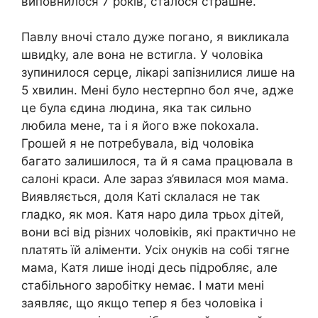
виповнилося 7 років, сталося страшне.
Павлу вночі стало дуже погано, я викликала
швидkу, але вона не встигла. У чоловіка
зупинилося серце, лікарі запізнилися лише на
5 хвилин. Мені було нестерпно бол яче, адже
це була єдина людина, яка так сильно
любила мене, та і я його вже поkохала.
Грошей я не потребувала, від чоловіка
багато залишилося, та й я сама працювала в
салоні краси. Але зараз з’явилася моя мама.
Виявляється, доля Каті склалася не так
гладко, як моя. Катя наро дила трьох дітей,
вони всі від різних чоловіків, які практично не
nлатять їй аліменти. Усіх онуків на собі тягне
мама, Катя лише іноді десь підробляє, але
стабільного заробітку немає. І мати мені
заявляє, що якщо тепер я без чоловіка і