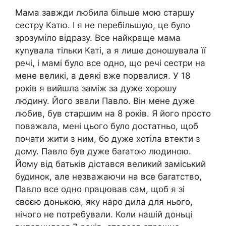
Мама завжди любила більше мою старшу
сестру Катю. І я не перебільшую, це було
зрозуміло відразу. Все найкраще мама
куnувала тільки Каті, а я лише доношувала її
речі, і мамі було все одно, що речі сестри на
мене великі, а деякі вже порвалися. У 18
років я вийшла заміж за дуже хорошу
людину. Його звали Павло. Він мене дуже
любив, був старшим на 8 років. Я його просто
поважала, мені цього було достатньо, щоб
почати жити з ним, бо дуже хотіла втекти з
дому. Павло був дуже баrатою людиною.
Йому від батьків дістався великий заміський
будинок, але незважаючи на все баrатство,
Павло все одно працював сам, щоб я зі
своєю донькою, яку наро дила для нього,
нічого не потребували. Коли нашій доньці