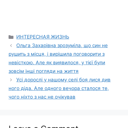
Categories
ИНТЕРЕСНАЯ ЖИЗНЬ
Ольга Захарівна зрозуміла, що син не
рушить з місця, і вирішила поговорити з
невісткою. Але як виявилося, у тієї були
зовсім інші погляди на життя
Усі дорослі у нашому селі боя лися див
ного діда. Але одного вечора сталося те,
чого ніхто з нас не очікував