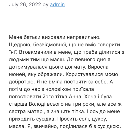
July 26, 2022
by
admin
Мене батьки виховали неправильно.
Щедрою, безвідмовної, що не вміє говорити
“ні”. Втовкмачили в мене, що треба ділитися з
людьми тим що маєш. До певного дня я
дотримувалася цього догмату. Виросла
нюней, яку ображали. Користувалися моєю
добротою. Я не вміла постояти за себе. А
потім до нас з чоловіком приїхала
погостювати його тітка Анна. Хоча і була
старша Володі всього на три роки, але все ж
сестра матері, а значить тітка. І ось до мене
приходить сусідка. Просить солі, цукру,
масла. Я, звичайно, поділилася б з сусідкою.