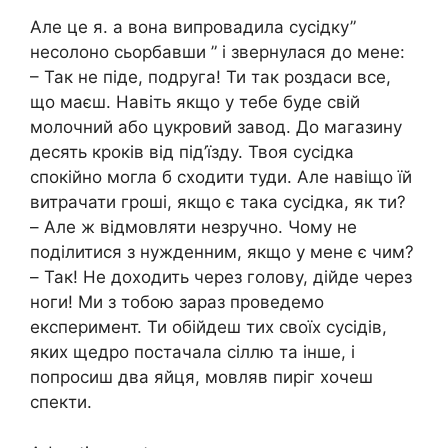
Але це я. а вона випровадила сусідку”
несолоно сьорбавши ” і звернулася до мене:
– Так не піде, подруга! Ти так роздаси все,
що маєш. Навіть якщо у тебе буде свій
молочний або цукровий завод. До магазину
десять кроків від під’їзду. Твоя сусідка
спокійно могла б сходити туди. Але навіщо їй
витрачати гроші, якщо є така сусідка, як ти?
– Але ж відмовляти незручно. Чому не
поділитися з нужденним, якщо у мене є чим?
– Так! Не доходить через голову, дійде через
ноги! Ми з тобою зараз проведемо
експеримент. Ти обійдеш тих своїх сусідів,
яких щедро постачала сіллю та інше, і
попросиш два яйця, мовляв пиріг хочеш
спекти.