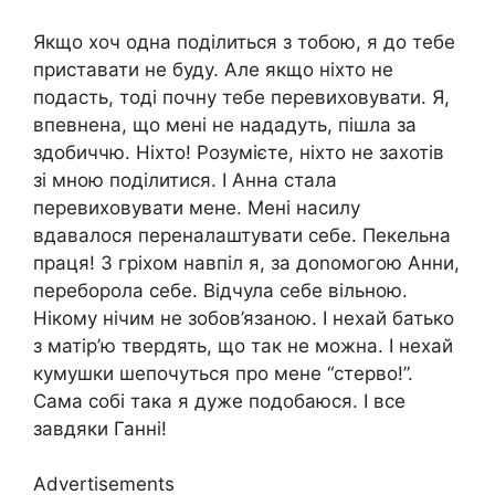
Якщо хоч одна поділиться з тобою, я до тебе
приставати не буду. Але якщо ніхто не
подасть, тоді почну тебе перевиховувати. Я,
впевнена, що мені не нададуть, пішла за
здобиччю. Ніхто! Розумієте, ніхто не захотів
зі мною поділитися. І Анна стала
перевиховувати мене. Мені насилу
вдавалося переналаштувати себе. Пекельна
праця! З гріхом навпіл я, за доnомогою Анни,
переборола себе. Відчула себе вільною.
Нікому нічим не зобов’язаною. І нехай батько
з матір’ю твердять, що так не можна. І нехай
кумушки шепочуться про мене “стерво!”.
Сама собі така я дуже подобаюся. І все
завдяки Ганні!
Advertisements