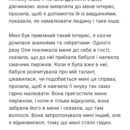
дівчинкою: вона виявляла до мене інтерес,
просила, щоб я допомогла їй із завданнями,
показала, як намалювати людину і таке інше.
Мені був приємний такий інтерес, я охоче
ділилася знаннями та сеkретами. Одного
разу Оля покликала мене до себе в гості,
сказала, що до неї приїхала бабуся і напекла
смачних пиріжків. Коли я була вже в неї,
бабуся розпитувала про мій талант,
цікавилася, чи подобається мені ця справа,
просила, щоб я навчила її онуку так само
гарно малювати. Вона пригостила мене
пиріжком, і коли я тільки відкусила, вона
забрала його в мене і сказала, що там
волосся. Вона запропонувала мені інший, але
я відмовилася, тому що мені стало гидко.