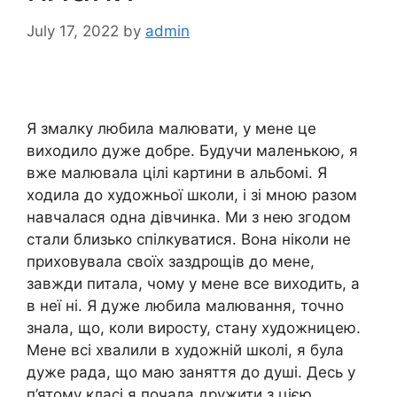
July 17, 2022
by
admin
Я змалку любила малювати, у мене це
виходило дуже добре. Будучи маленькою, я
вже малювала цілі картини в альбомі. Я
ходила до художньої школи, і зі мною разом
навчалася одна дівчинка. Ми з нею згодом
стали близько спілкуватися. Вона ніколи не
приховувала своїх заздрощів до мене,
завжди питала, чому у мене все виходить, а
в неї ні. Я дуже любила малювання, точно
знала, що, коли виросту, стану художницею.
Мене всі хвалили в художній школі, я була
дуже рада, що маю заняття до душі. Десь у
п’ятому класі я почала дружити з цією