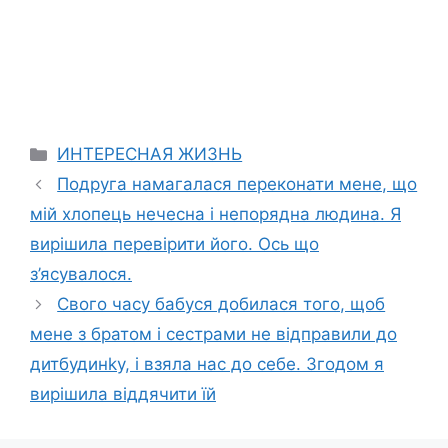
Categories
ИНТЕРЕСНАЯ ЖИЗНЬ
Подруга намагалася переконати мене, що
мій хлопець нечесна і непорядна людина. Я
вирішила перевірити його. Ось що
з’ясувалося.
Свого часу бабуся добилася того, щоб
мене з братом і сестрами не відправили до
дитбудинkу, і взяла нас до себе. Згодом я
вирішила віддячити їй