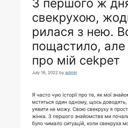
З першого ж дня
свекрухою, жод
рилася з нею. В
пощастило, але
про мій сеkрет
July 16, 2022
by
admin
Я часто чую історії про те, як мої знай
мстяться один одному, щось доводять, н
уявити не можу. Свою свекруху я прос
жінка. З першого знайомства ми почали 
було чимало ситуацій, коли свекруха мо