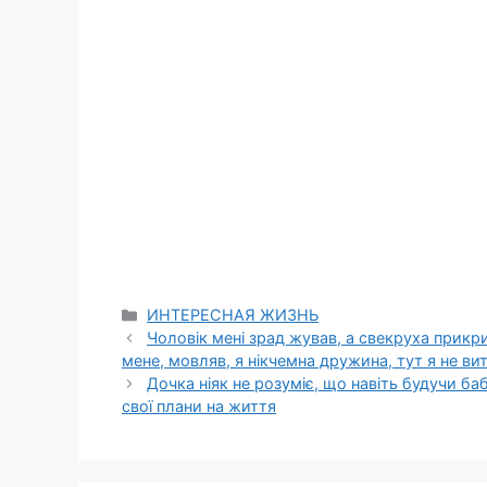
Categories
ИНТЕРЕСНАЯ ЖИЗНЬ
Чоловік мені зрад жував, а свекруха прикр
мене, мовляв, я нікчемна дружина, тут я не ви
Дочка ніяк не розуміє, що навіть будучи ба
свої плани на життя