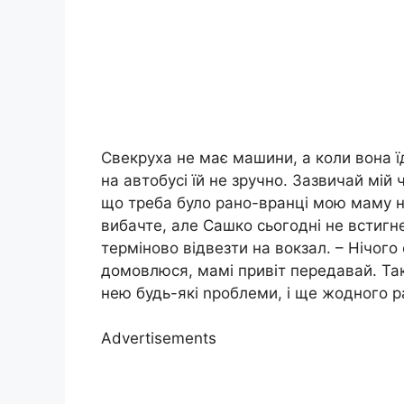
Свекруха не має машини, а коли вона їд
на автобусі їй не зручно. Зазвичай мій ч
що треба було рано-вранці мою маму на
вибачте, але Сашко сьогодні не встигн
терміново відвезти на вокзал. – Нічог
домовлюся, мамі привіт передавай. Так
нею будь-які nроблеми, і ще жодного р
Advertisements