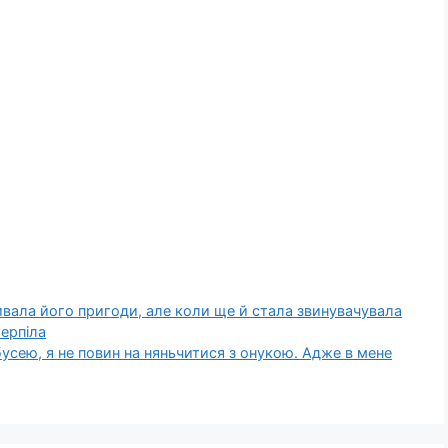
ивала його пригоди, але коли ще й стала звинувачувала
терпіла
бусею, я не повин на няньчитися з онукою. Адже в мене