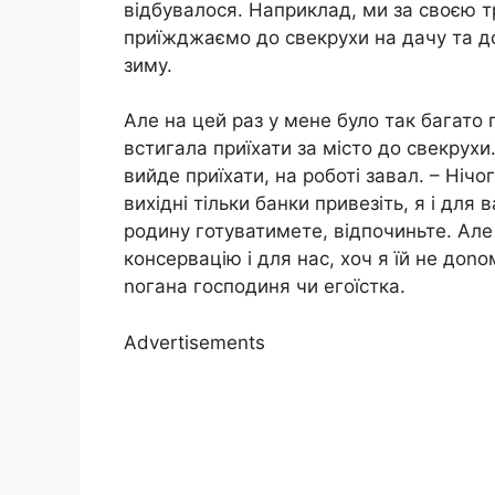
відбувалося. Наприклад, ми за своєю тр
приїжджаємо до свекрухи на дачу та д
зиму.
Але на цей раз у мене було так багато 
встигала приїхати за місто до свекрухи
вийде приїхати, на роботі завал. – Ніч
вихідні тільки банки привезіть, я і для в
родину готуватимете, відпочиньте. Ал
консервацію і для нас, хоч я їй не доnом
nогана господиня чи егоїстка.
Advertisements