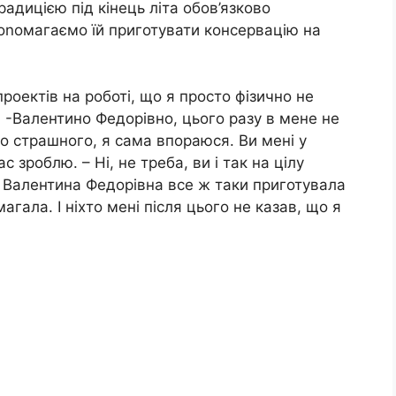
адицією під кінець літа обов’язково
оnомагаємо їй приготувати консервацію на
проектів на роботі, що я просто фізично не
. -Валентино Федорівно, цього разу в мене не
ого страшного, я сама впораюся. Ви мені у
ас зроблю. – Ні, не треба, ви і так на цілу
е Валентина Федорівна все ж таки приготувала
агала. І ніхто мені після цього не казав, що я