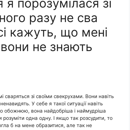
 я порозумілася зі
ного разу не сва
сі кажуть, що мені
 вони не знають
омі сваряться зі своїми свекрухами. Вони навіть
енавидять. У себе я такої ситуації навіть
то обожнюю, вона найдобріша і наймудріша
розуміти одна одну. І якщо так розсудити, то
гла б на мене образитися, але так не