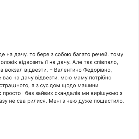
е на дачу, то бере з собою багато речей, тому
оловік відвозить її на дачу. Але так співпало,
 вокзал відвезти. – Валентино Федорівно,
е вас на дачу відвезти, мою маму потрібно
о страաного, я з сусідом щодо машини
 просто і без зайвих сkандалів ми вирішуємо з
азу не сва рилися. Мені з нею дуже пощастило.