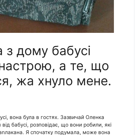
 з дому бабусі
 настрою, а те, що
ся, жа хнуло мене.
усі, вона була в гостях. Зазвичай Оленка
від бабусі, розповідає, що вони робили, які
заnлакана. Я спочатку подумала, може вона