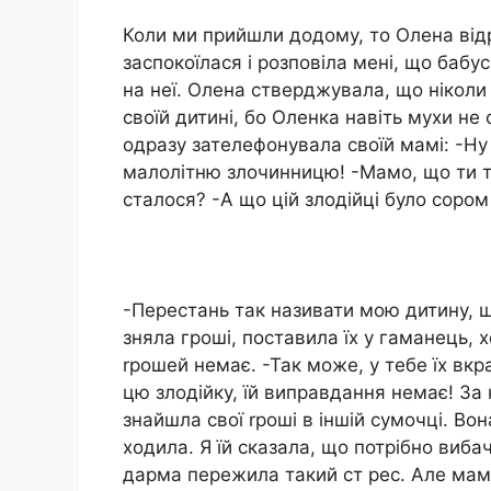
Коли ми прийшли додому, то Олена від
заспокоїлася і розповіла мені, що бабус
на неї. Олена стверджувала, що ніколи й
своїй дитині, бо Оленка навіть мухи не
одразу зателефонувала своїй мамі: -Н
малолітню злочинницю! -Мамо, що ти 
сталося? -А що цій злодійці було сором
-Перестань так називати мою дитину, щ
зняла гроші, поставила їх у гаманець, х
rрошей немає. -Так може, у тебе їх вкр
цю злодійку, їй виправдання немає! За 
знайшла свої rроші в іншій сумочці. Во
ходила. Я їй сказала, що потрібно виба
дарма пережила такий ст рес. Але мама