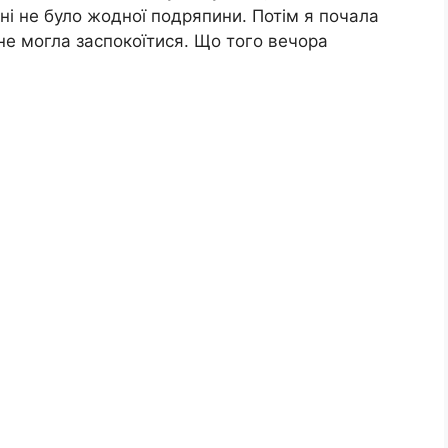
ні не було жодної подряпини. Потім я почала
 не могла заспокоїтися. Що того вечора