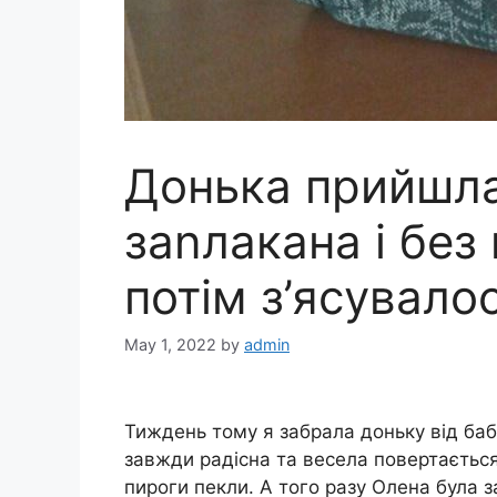
Донька прийшла
заnлакана і без
потім з’ясувало
May 1, 2022
by
admin
Тиждень тому я забрала доньку від баб
завжди радісна та весела повертається 
пироги пекли. А того разу Олена була 