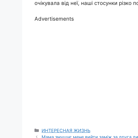
очікувала від неї, наші стосунки різко 
Advertisements
Categories
ИНТЕРЕСНАЯ ЖИЗНЬ
Мама змушує мене вийти заміж за друга дит