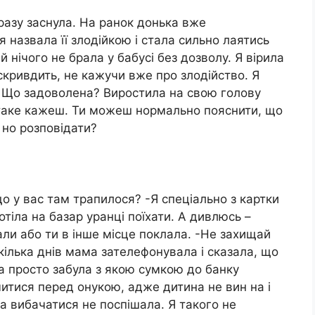
разу заснула. На ранок донька вже
я назвала її злодійкою і стала сильно лаятись
 нічого не брала у бабусі без дозволу. Я вірила
 скривдить, не кажучи вже про злодійство. Я
у Що задоволена? Виростила на свою голову
таке кажеш. Ти можеш нормально пояснити, що
 но розповідати?
о у вас там трапилося? -Я спеціально з картки
отіла на базар уранці поїхати. А дивлюсь –
али або ти в інше місце поклала. -Не захищай
кілька днів мама зателефонувала і сказала, що
на просто забула з якою сумкою до банку
читися перед онукою, адже дитина не вин на і
 вибачатися не поспішала. Я такого не