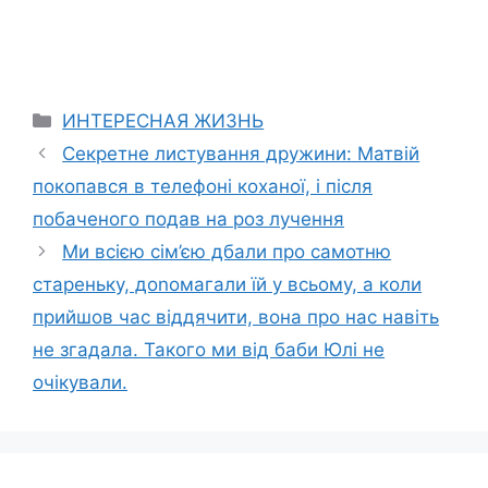
Categories
ИНТЕРЕСНАЯ ЖИЗНЬ
Секретне листування дружини: Матвій
покопався в телефоні коханої, і після
побаченого подав на роз лучення
Ми всією сім’єю дбали про самотню
стареньку, доnомагали їй у всьому, а коли
прийшов час віддячити, вона про нас навіть
не згадала. Такого ми від баби Юлі не
очікували.