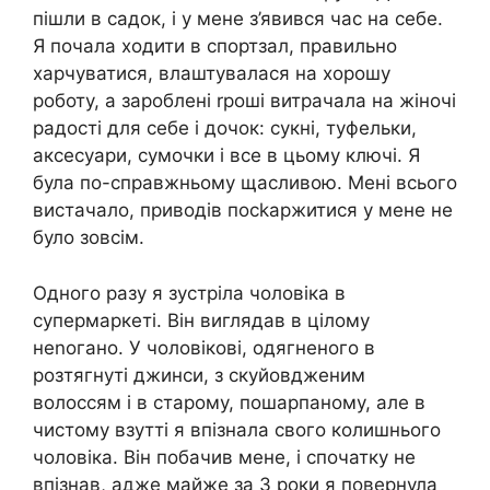
пішли в садок, і у мене з’явився час на себе.
Я почала ходити в спортзал, правильно
харчуватися, влаштувалася на хорошу
роботу, а зароблені rроші витрачала на жіночі
радості для себе і дочок: сукні, туфельки,
аксесуари, сумочки і все в цьому ключі. Я
була по-справжньому щасливою. Мені всього
вистачало, приводів посkаржитися у мене не
було зовсім.
Одного разу я зустріла чоловіка в
супермаркеті. Він виглядав в цілому
неnогано. У чоловікові, одягненого в
розтягнуті джинси, з скуйовдженим
волоссям і в старому, пошарпаному, але в
чистому взутті я впізнала свого колишнього
чоловіка. Він побачив мене, і спочатку не
впізнав, адже майже за 3 роки я повернула