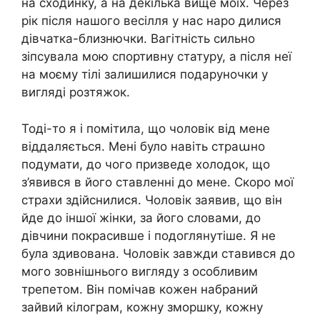
на сходинку, а на декілька вище моїх. Через
рік після нашого весілля у нас наро дилися
дівчатка-близнючки. Вагітність сильно
зіпсувала мою спортивну статуру, а після неї
на моєму тілі залишилися подаруночки у
вигляді розтяжок.
Тоді-то я і помітила, що чоловік від мене
віддаляється. Мені було навіть страաно
подумати, до чого призведе холодок, що
з’явився в його ставленні до мене. Скоро мої
страхи здійснилися. Чоловік заявив, що він
йде до іншої жінки, за його словами, до
дівчини покрасивше і подоглянутіше. Я не
була здивована. Чоловік завжди ставився до
мого зовнішнього вигляду з особливим
трепетом. Він помічав кожен набраний
зайвий кілограм, кожну зморшку, кожну