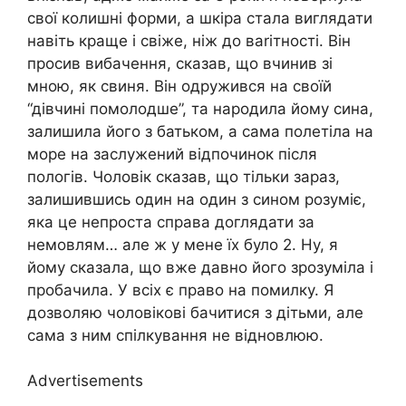
свої колишні форми, а шкіра стала виглядати
навіть краще і свіже, ніж до ваrітності. Він
просив вибачення, сказав, що вчинив зі
мною, як свиня. Він одружився на своїй
“дівчині помолодше”, та народила йому сина,
залишила його з батьком, а сама полетіла на
море на заслужений відпочинок після
пологів. Чоловік сказав, що тільки зараз,
залишившись один на один з сином розуміє,
яка це непроста справа доглядати за
немовлям… але ж у мене їх було 2. Ну, я
йому сказала, що вже давно його зрозуміла і
пробачила. У всіх є право на помилку. Я
дозволяю чоловікові бачитися з дітьми, але
сама з ним спілкування не відновлюю.
Advertisements