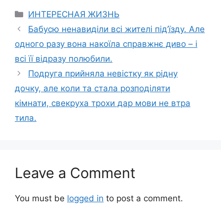
Categories
ИНТЕРЕСНАЯ ЖИЗНЬ
Бабусю ненавиділи всі жителі під’їзду. Але
одного разу вона накоїла справжнє диво – і
всі її відразу полюбили.
Подруга прийняла невістку як рідну
дочку, але коли та стала розподіляти
кімнати, свекруха трохи дар мови не втра
тила.
Leave a Comment
You must be
logged in
to post a comment.