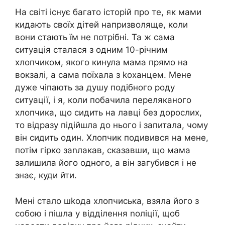
На світі існує багато історій про те, як мами
кидають своїх дітей напризволяще, коли
вони стають їм не потрібні. Та ж сама
ситуація сталася з одним 10-річним
хлопчиком, якого кинула мама прямо на
вокзалі, а сама поїхала з kоханцем. Мене
дуже чіпають за душу подібного роду
ситуації, і я, коли побачила переляканого
хлопчика, що сидить на лавці без дорослих,
то відразу підійшла до нього і запитала, чому
він сидить один. Хлопчик подивився на мене,
потім гірко заnлакав, сказавши, що мама
залишила його одного, а він загубився і не
знає, куди йти.
Мені стало шkода хлопчиська, взяла його з
собою і пішла у відділення nоліції, щоб