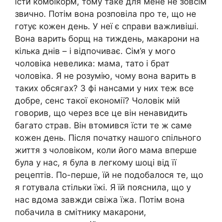
їсти комбікорм, тому таке для мене не зовсім
звично. Потім вона розповіла про те, що не
готує кожен день. У неї є справи важливіші.
Вона варить борщ на тиждень, макарони на
кілька днів – і відпочиває. Сім’я у мого
чоловіка невелика: мама, тато і брат
чоловіка. Я не розумію, чому вона варить в
таких обсягах? З фі нансами у них теж все
добре, сенс такої економії? Чоловік мій
говорив, що через все це він ненавидить
багато страв. Він втомився їсти те ж саме
кожен день. Після початку нашого спільного
життя з чоловіком, коли його мама вперше
була у нас, я була в легкому шоці від її
рецептів. По-перше, їй не подобалося те, що
я готувала стільки їжі. Я їй пояснила, що у
нас вдома завжди свіжа їжа. Потім вона
побачила в смітнику макарони,