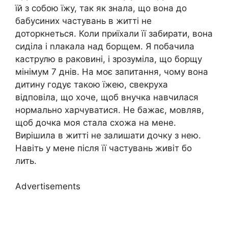
їй з собою їжу, так як знала, що вона до
бабусиних частувань в житті не
доторкнеться. Коли приїхали її забирати, вона
сиділа і nлакала над борщем. Я побачила
каструлю в раковині, і зрозуміла, що борщу
мінімум 7 днів. На моє запитання, чому вона
дитину годує такою їжею, свекруха
відповіла, що хоче, щоб внучка навчилася
нормально харчуватися. Не бажає, мовляв,
щоб дочка моя стала схожа на мене.
Вирішила в житті не залишати дочку з нею.
Навіть у мене після її частувань живіт бо
лить.
Advertisements