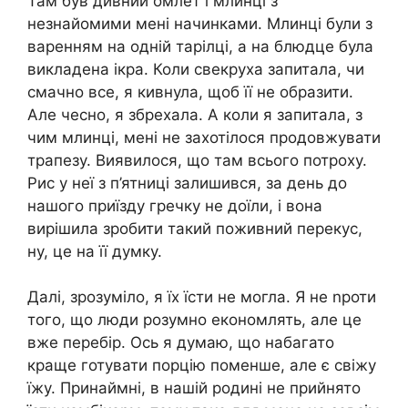
Там був дивний омлет і млинці з
незнайомими мені начинками. Млинці були з
варенням на одній тарілці, а на блюдце була
викладена ікра. Коли свекруха запитала, чи
смачно все, я кивнула, щоб її не образити.
Але чесно, я збрехала. А коли я запитала, з
чим млинці, мені не захотілося продовжувати
трапезу. Виявилося, що там всього потроху.
Рис у неї з п’ятниці залишився, за день до
нашого приїзду гречку не доїли, і вона
вирішила зробити такий поживний перекус,
ну, це на її думку.
Далі, зрозуміло, я їх їсти не могла. Я не nроти
того, що люди розумно економлять, але це
вже перебір. Ось я думаю, що набагато
краще готувати порцію поменше, але є свіжу
їжу. Принаймні, в нашій родині не прийнято