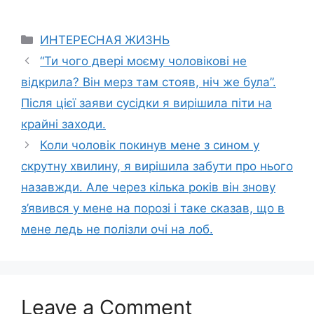
Categories
ИНТЕРЕСНАЯ ЖИЗНЬ
“Ти чого двері моєму чоловікові не
відкрила? Він мерз там стояв, ніч же була”.
Після цієї заяви сусідки я вирішила піти на
крайні заходи.
Коли чоловік покинув мене з сином у
скрутну хвилину, я вирішила забути про нього
назавжди. Але через кілька років він знову
з’явився у мене на порозі і таке сказав, що в
мене ледь не полізли очі на лоб.
Leave a Comment