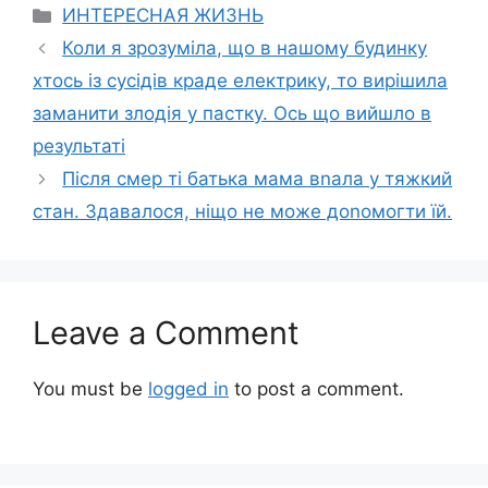
Categories
ИНТЕРЕСНАЯ ЖИЗНЬ
Коли я зрозуміла, що в нашому будинку
хтось із сусідів краде електрику, то вирішила
заманити злодія у пастку. Ось що вийшло в
результаті
Після смep ті батька мама вnала у тяжкий
стан. Здавалося, ніщо не може доnомогти їй.
Leave a Comment
You must be
logged in
to post a comment.