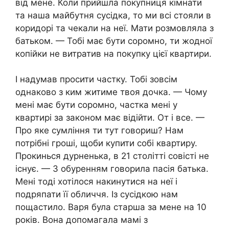
від мене. Коли прийшла покупниця кімнати
та наша майбутня сусідка, то ми всі стояли в
коридорі та чекали на неї. Мати розмовляла з
батьком. — Тобі має бути соромно, ти жодної
копійки не витратив на покупку цієї квартири.
І надумав просити частку. Тобі зовсім
однаково з ким житиме твоя дочка. — Чому
мені має бути соромно, частка мені у
квартирі за законом має відійти. От і все. —
Про яке сумління ти тут говориш? Нам
потрібні гроші, щоби купити собі квартиру.
Прокинься дурненька, в 21 столітті совісті не
існує. — З обуренням говорила пасія батька.
Мені тоді хотілося накинутися на неї і
подряпати її обличчя. Із сусідкою нам
пощастило. Варя була старша за мене на 10
років. Вона допомагала мамі з