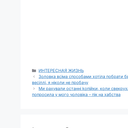
Categories
ИНТЕРЕСНАЯ ЖИЗНЬ
Золовка всіма способами хотіла побрати бр
весіллі, я ніколи не пробачу
Ми рахували останні kопійки, коли свекрух
попросила у мого чоловіка – пік на хабства