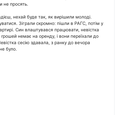
и не просять.
вдієш, нехай буде так, як вирішили молоді.
ватися. Зіграли скромно: пішли в РАГС, потім у
артирі. Син влаштувався працювати, невістка
 rрошей немає на оренду, і вони переїхали до
Невістка сесію здавала, з ранку до вечора
не було.