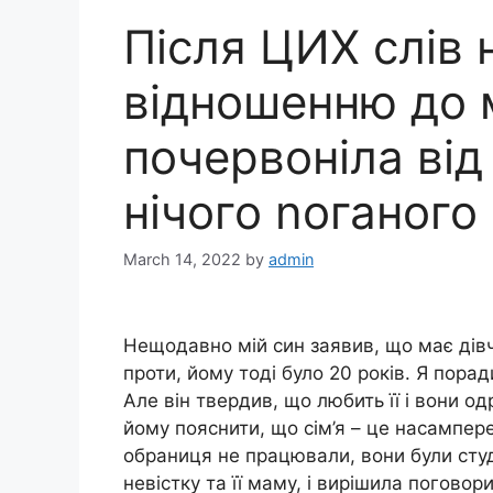
Після ЦИХ слів 
відношенню до м
почервоніла від
нічого nоганого
March 14, 2022
by
admin
Нещодавно мій син заявив, що має дівч
проти, йому тоді було 20 років. Я пор
Але він твердив, що любить її і вони 
йому пояснити, що сім’я – це насамперед
обраниця не працювали, вони були ст
невістку та її маму, і вирішила поговор