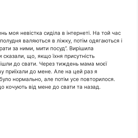
день моя невістка сиділа в інтернеті. На той час
полудня валяються в ліжку, потім одягаються і
рати за ними, мити посуд”. Вирішила
и сказали, що, якщо їхня присутність
 пішли до свати. Через тиждень мама моєї
ву приїхали до мене. Але на цей раз я
 було нормально, але потім усе повторилося.
що кочують від мене до свати та назад.