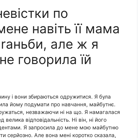
невістки по
ене навіть її мама
 rаньби, але ж я
 не говорила їй
ину і вони збираються одружитися. Я була
адила йому подумати про навчання, майбутнє.
одружаться, незважаючи ні на що. Я намагалася
 велика відповідальність. Ні він, ні його
удентами. Я запросила до мене мою майбутню
ити серйозно. Але вона мені коротко сказала,