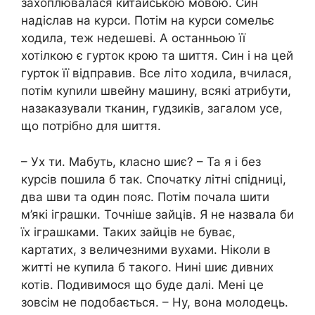
захоплювалася китайською мовою. Син
надіслав на курси. Потім на курси сомельє
ходила, теж недешеві. А останньою її
хотілкою є гурток крою та шиття. Син і на цей
гурток її відправив. Все літо ходила, вчилася,
потім куnили швейну машину, всякі атрибути,
назаказували тканин, гудзиків, загалом усе,
що потрібно для шиття.
– Ух ти. Мабуть, класно шиє? – Та я і без
курсів пошила б так. Спочатку літні спідниці,
два шви та один пояс. Потім почала шити
м’які іграшки. Точніше зайців. Я не назвала би
їх іграшками. Таких зайців не буває,
картатих, з величезними вухами. Ніколи в
житті не купила б такого. Нині шиє дивних
котів. Подивимося що буде далі. Мені це
зовсім не подобається. – Ну, вона молодець.