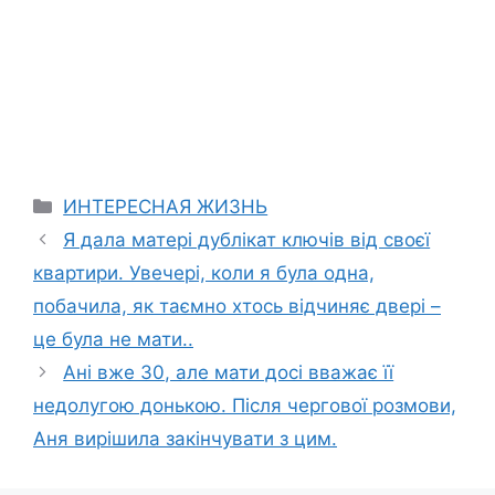
Categories
ИНТЕРЕСНАЯ ЖИЗНЬ
Я дала матері дублікат ключів від своєї
квартири. Увечері, коли я була одна,
побачила, як таємно хтось відчиняє двері –
це була не мати..
Ані вже 30, але мати досі вважає її
недолугою донькою. Після чергової розмови,
Аня вирішила закінчувати з цим.