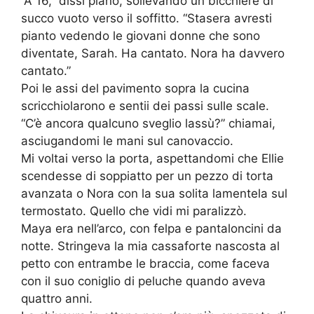
“A 16,” dissi piano, sollevando un bicchiere di
succo vuoto verso il soffitto. “Stasera avresti
pianto vedendo le giovani donne che sono
diventate, Sarah. Ha cantato. Nora ha davvero
cantato.”
Poi le assi del pavimento sopra la cucina
scricchiolarono e sentii dei passi sulle scale.
“C’è ancora qualcuno sveglio lassù?” chiamai,
asciugandomi le mani sul canovaccio.
Mi voltai verso la porta, aspettandomi che Ellie
scendesse di soppiatto per un pezzo di torta
avanzata o Nora con la sua solita lamentela sul
termostato. Quello che vidi mi paralizzò.
Maya era nell’arco, con felpa e pantaloncini da
notte. Stringeva la mia cassaforte nascosta al
petto con entrambe le braccia, come faceva
con il suo coniglio di peluche quando aveva
quattro anni.