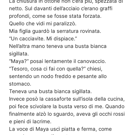
La chiusura in ottone non c’era più, spezzata di
netto. Sul davanti dell’acciaio c’erano graffi
profondi, come se fosse stata forzata.
Quello che vidi mi paralizzò.
Mia figlia guardò la serratura rovinata.
“Un cacciavite. Mi dispiace.”
Nell’altra mano teneva una busta bianca
sigillata.
“Maya?” posai lentamente il canovaccio.
“Tesoro, cosa ci fai con quella?” chiesi,
sentendo un nodo freddo e pesante allo
stomaco.
Teneva una busta bianca sigillata.
Invece posò la cassaforte sull’isola della cucina,
poi fece scivolare la busta verso di me. Quando
finalmente alzò lo sguardo, aveva gli occhi rossi
e pieni di lacrime.
La voce di Maya uscì piatta e ferma, come