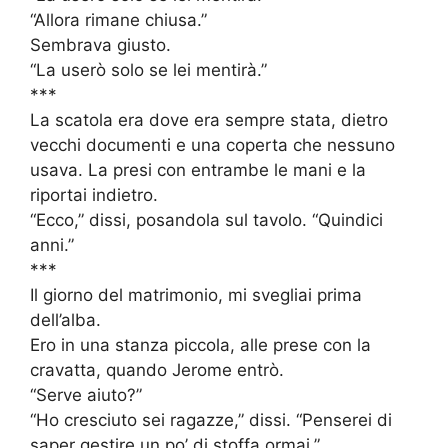
“Allora rimane chiusa.”
Sembrava giusto.
“La userò solo se lei mentirà.”
***
La scatola era dove era sempre stata, dietro
vecchi documenti e una coperta che nessuno
usava. La presi con entrambe le mani e la
riportai indietro.
“Ecco,” dissi, posandola sul tavolo. “Quindici
anni.”
***
Il giorno del matrimonio, mi svegliai prima
dell’alba.
Ero in una stanza piccola, alle prese con la
cravatta, quando Jerome entrò.
“Serve aiuto?”
“Ho cresciuto sei ragazze,” dissi. “Penserei di
saper gestire un po’ di stoffa ormai.”