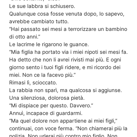
Le sue labbra si schiusero.
Qualunque cosa fosse venuta dopo, lo sapevo,
avrebbe cambiato tutto.
“Hai passato sei mesi a terrorizzare un bambino
di otto anni.”
Le lacrime le rigarono le guance.
“Mia figlia ha portato via i miei nipoti sei mesi fa.
Ha detto che non li avrei rivisti mai più. E ogni
giorno sento i tuoi figli ridere, e mi ricordo dei
miei. Non ce la facevo più.”
Rimasi lì, scioccato.
La rabbia non sparì, ma qualcosa si aggiunse.
Una silenziosa, dolorosa pietà.
“Mi dispiace per questo. Davvero.”
Annuì, incapace di guardarmi.
“Ma quel dolore non appartiene ai miei figli,”
continuai, con voce ferma. “Non chiamerai più la
polizia. Non urlerai più contro mio figlio. Non