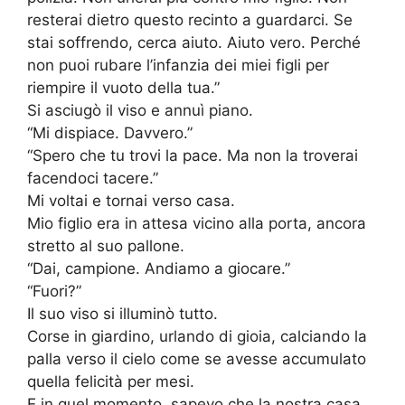
resterai dietro questo recinto a guardarci. Se
stai soffrendo, cerca aiuto. Aiuto vero. Perché
non puoi rubare l’infanzia dei miei figli per
riempire il vuoto della tua.”
Si asciugò il viso e annuì piano.
“Mi dispiace. Davvero.”
“Spero che tu trovi la pace. Ma non la troverai
facendoci tacere.”
Mi voltai e tornai verso casa.
Mio figlio era in attesa vicino alla porta, ancora
stretto al suo pallone.
“Dai, campione. Andiamo a giocare.”
“Fuori?”
Il suo viso si illuminò tutto.
Corse in giardino, urlando di gioia, calciando la
palla verso il cielo come se avesse accumulato
quella felicità per mesi.
E in quel momento, sapevo che la nostra casa