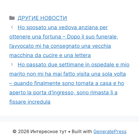
Categories
ДРУГИЕ НОВОСТИ
Ho sposato una vedova anziana per
ottenere una fortuna – Dopo il suo funerale,
l’avvocato mi ha consegnato una vecchia
macchina da cucire e una lettera
Ho passato due settimane in ospedale e mio
marito non mi ha mai fatto visita una sola volta
– quando finalmente sono tornata a casa e ho
aperto la porta d’ingresso, sono rimasta lì a
fissare incredula
© 2026 Интересное тут
• Built with
GeneratePress