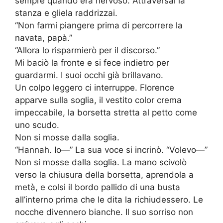
sempre quando era nervoso. Attraversai la
stanza e gliela raddrizzai.
“Non farmi piangere prima di percorrere la
navata, papà.”
“Allora lo risparmierò per il discorso.”
Mi baciò la fronte e si fece indietro per
guardarmi. I suoi occhi già brillavano.
Un colpo leggero ci interruppe. Florence
apparve sulla soglia, il vestito color crema
impeccabile, la borsetta stretta al petto come
uno scudo.
Non si mosse dalla soglia.
“Hannah. Io—” La sua voce si incrinò. “Volevo—”
Non si mosse dalla soglia. La mano scivolò
verso la chiusura della borsetta, aprendola a
metà, e colsi il bordo pallido di una busta
all’interno prima che le dita la richiudessero. Le
nocche divennero bianche. Il suo sorriso non