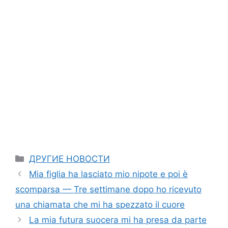
Categories
ДРУГИЕ НОВОСТИ
Mia figlia ha lasciato mio nipote e poi è
scomparsa — Tre settimane dopo ho ricevuto
una chiamata che mi ha spezzato il cuore
La mia futura suocera mi ha presa da parte