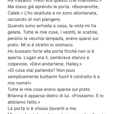
Ha trasalito. «Non era questo che intendevo.»
Ma stavo già aprendo la porta. «Buonanotte,
Caleb.» L’ho sbattuta e mi sono allontanata,
cercando di non piangere.
Quando sono arrivata a casa, la vista mi ha
gelata. Tutte le mie cose, i vestiti, le scatole,
persino la vecchia lampada, erano sparsi sul
prato. Mi si è stretto lo stomaco.
Ho bussato forte alla porta finché non si è
aperta. Logan era lì, sembrava stanco e
colpevole. «Devi andartene, Hailey.»
«Di cosa stai parlando? Non puoi
semplicemente buttarmi fuori! Il contratto è a
mio nome!»
Tutte le mie cose erano sparse sul prato
Brianna è apparsa dietro di lui. «Possiamo. E lo
abbiamo fatto.»
La porta si è chiusa davanti a me.