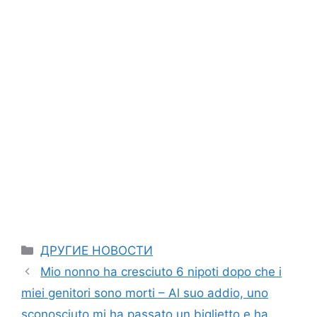
Categories
ДРУГИЕ НОВОСТИ
Mio nonno ha cresciuto 6 nipoti dopo che i
miei genitori sono morti – Al suo addio, uno
sconosciuto mi ha passato un biglietto e ha