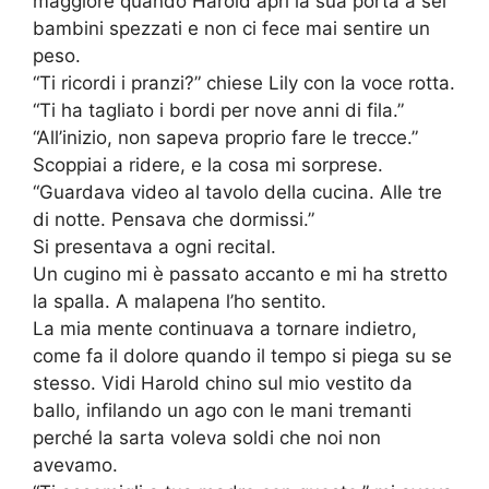
maggiore quando Harold aprì la sua porta a sei
bambini spezzati e non ci fece mai sentire un
peso.
“Ti ricordi i pranzi?” chiese Lily con la voce rotta.
“Ti ha tagliato i bordi per nove anni di fila.”
“All’inizio, non sapeva proprio fare le trecce.”
Scoppiai a ridere, e la cosa mi sorprese.
“Guardava video al tavolo della cucina. Alle tre
di notte. Pensava che dormissi.”
Si presentava a ogni recital.
Un cugino mi è passato accanto e mi ha stretto
la spalla. A malapena l’ho sentito.
La mia mente continuava a tornare indietro,
come fa il dolore quando il tempo si piega su se
stesso. Vidi Harold chino sul mio vestito da
ballo, infilando un ago con le mani tremanti
perché la sarta voleva soldi che noi non
avevamo.