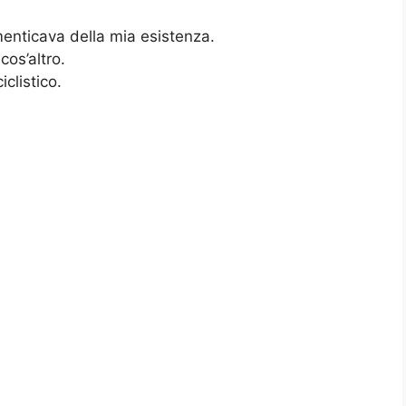
imenticava della mia esistenza.
os’altro.
clistico.