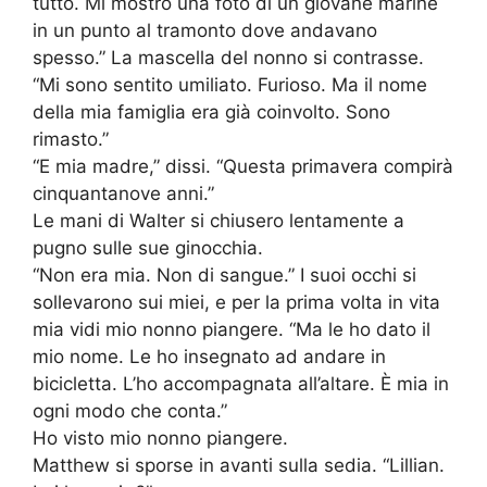
tutto. Mi mostrò una foto di un giovane marine
in un punto al tramonto dove andavano
spesso.” La mascella del nonno si contrasse.
“Mi sono sentito umiliato. Furioso. Ma il nome
della mia famiglia era già coinvolto. Sono
rimasto.”
“E mia madre,” dissi. “Questa primavera compirà
cinquantanove anni.”
Le mani di Walter si chiusero lentamente a
pugno sulle sue ginocchia.
“Non era mia. Non di sangue.” I suoi occhi si
sollevarono sui miei, e per la prima volta in vita
mia vidi mio nonno piangere. “Ma le ho dato il
mio nome. Le ho insegnato ad andare in
bicicletta. L’ho accompagnata all’altare. È mia in
ogni modo che conta.”
Ho visto mio nonno piangere.
Matthew si sporse in avanti sulla sedia. “Lillian.