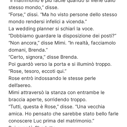
“Il matrimonio è più facile quando si viene dallo
stesso mondo,” disse.
“Forse,” dissi. “Ma ho visto persone dello stesso
mondo rendersi infelici a vicenda.”
La wedding planner si schiarì la voce.
“Dobbiamo guardare la disposizione dei posti?”
“Non ancora,” disse Mimi. “In realtà, facciamolo
domani, Brenda.”
“Certo, signora,” disse Brenda.
Poi guardò verso la porta e si illuminò troppo.
“Rose, tesoro, eccoti qui.”
Rose entrò indossando le stesse perle
dell’aereo.
Mimi attraversò la stanza con entrambe le
braccia aperte, sorridendo troppo.
“Tutti, questa è Rose,” disse. “Una vecchia
amica. Ho pensato che sarebbe stato bello farle
conoscere Luc prima del matrimonio.”