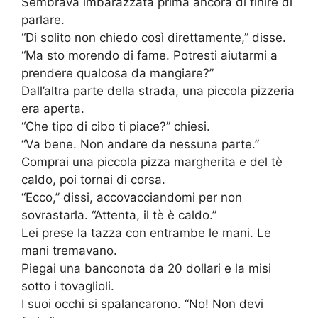
Sembrava imbarazzata prima ancora di finire di
parlare.
“Di solito non chiedo così direttamente,” disse.
“Ma sto morendo di fame. Potresti aiutarmi a
prendere qualcosa da mangiare?”
Dall’altra parte della strada, una piccola pizzeria
era aperta.
“Che tipo di cibo ti piace?” chiesi.
“Va bene. Non andare da nessuna parte.”
Comprai una piccola pizza margherita e del tè
caldo, poi tornai di corsa.
“Ecco,” dissi, accovacciandomi per non
sovrastarla. “Attenta, il tè è caldo.”
Lei prese la tazza con entrambe le mani. Le
mani tremavano.
Piegai una banconota da 20 dollari e la misi
sotto i tovaglioli.
I suoi occhi si spalancarono. “No! Non devi