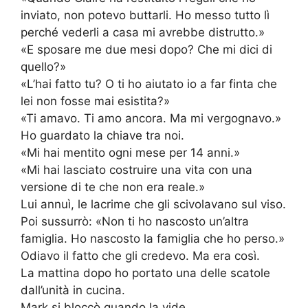
inviato, non potevo buttarli. Ho messo tutto lì
perché vederli a casa mi avrebbe distrutto.»
«E sposare me due mesi dopo? Che mi dici di
quello?»
«L’hai fatto tu? O ti ho aiutato io a far finta che
lei non fosse mai esistita?»
«Ti amavo. Ti amo ancora. Ma mi vergognavo.»
Ho guardato la chiave tra noi.
«Mi hai mentito ogni mese per 14 anni.»
«Mi hai lasciato costruire una vita con una
versione di te che non era reale.»
Lui annuì, le lacrime che gli scivolavano sul viso.
Poi sussurrò: «Non ti ho nascosto un’altra
famiglia. Ho nascosto la famiglia che ho perso.»
Odiavo il fatto che gli credevo. Ma era così.
La mattina dopo ho portato una delle scatole
dall’unità in cucina.
Mark si bloccò quando la vide.