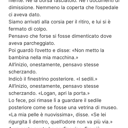
niente. Né la borsa fasciatoio. Né i documenti di
dimissione. Nemmeno la coperta che l’ospedale
ci aveva dato.
Siamo arrivati alla corsia per il ritiro, e lui si è
fermato di colpo.
Pensavo che forse si fosse dimenticato dove
aveva parcheggiato.
Poi guardò l’ovetto e disse: «Non metto la
bambina nella mia macchina.»
All’inizio, onestamente, pensavo stesse
scherzando.
Indicò il finestrino posteriore. «I sedili.»
All’inizio, onestamente, pensavo stesse
scherzando. «Logan, apri la porta.»
Lo fece, poi rimase lì a guardare il sedile
posteriore come se fosse una vetrina di museo.
«La mia pelle è nuovissima», disse. «Se lei
rigurgita lì dentro, quell’odore non va più via.»