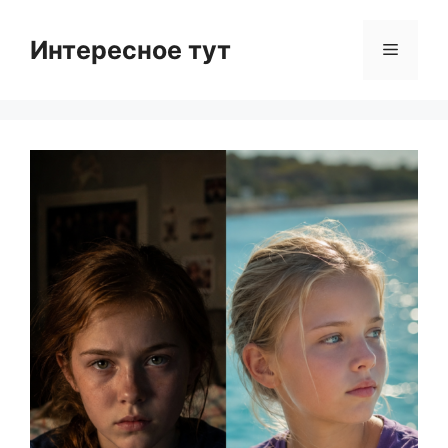
Skip
to
Интересное тут
Menu
content