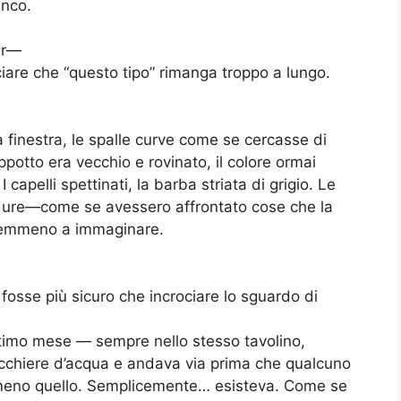
anco.
er—
iare che “questo tipo” rimanga troppo a lungo.
a finestra, le spalle curve come se cercasse di
potto era vecchio e rovinato, il colore ormai
capelli spettinati, la barba striata di grigio. Le
dure—come se avessero affrontato cose che la
 nemmeno a immaginare.
fosse più sicuro che incrociare lo sguardo di
ultimo mese — sempre nello stesso tavolino,
icchiere d’acqua e andava via prima che qualcuno
mmeno quello. Semplicemente… esisteva. Come se