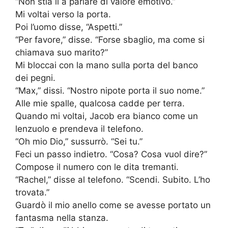
“Non stia lì a parlare di valore emotivo.”
Mi voltai verso la porta.
Poi l’uomo disse, “Aspetti.”
“Per favore,” disse. “Forse sbaglio, ma come si
chiamava suo marito?”
Mi bloccai con la mano sulla porta del banco
dei pegni.
“Max,” dissi. “Nostro nipote porta il suo nome.”
Alle mie spalle, qualcosa cadde per terra.
Quando mi voltai, Jacob era bianco come un
lenzuolo e prendeva il telefono.
“Oh mio Dio,” sussurrò. “Sei tu.”
Feci un passo indietro. “Cosa? Cosa vuol dire?”
Compose il numero con le dita tremanti.
“Rachel,” disse al telefono. “Scendi. Subito. L’ho
trovata.”
Guardò il mio anello come se avesse portato un
fantasma nella stanza.