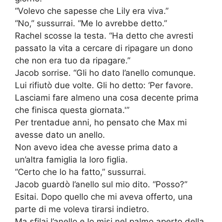
“Volevo che sapesse che Lily era viva.”
“No,” sussurrai. “Me lo avrebbe detto.”
Rachel scosse la testa. “Ha detto che avresti
passato la vita a cercare di ripagare un dono
che non era tuo da ripagare.”
Jacob sorrise. “Gli ho dato l’anello comunque.
Lui rifiutò due volte. Gli ho detto: ‘Per favore.
Lasciami fare almeno una cosa decente prima
che finisca questa giornata.'”
Per trentadue anni, ho pensato che Max mi
avesse dato un anello.
Non avevo idea che avesse prima dato a
un’altra famiglia la loro figlia.
“Certo che lo ha fatto,” sussurrai.
Jacob guardò l’anello sul mio dito. “Posso?”
Esitai. Dopo quello che mi aveva offerto, una
parte di me voleva tirarsi indietro.
Ma sfilai l’anello e lo misi nel palmo aperto della