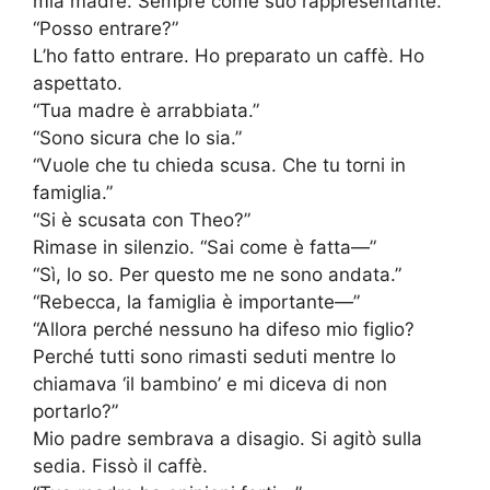
mia madre. Sempre come suo rappresentante.
“Posso entrare?”
L’ho fatto entrare. Ho preparato un caffè. Ho
aspettato.
“Tua madre è arrabbiata.”
“Sono sicura che lo sia.”
“Vuole che tu chieda scusa. Che tu torni in
famiglia.”
“Si è scusata con Theo?”
Rimase in silenzio. “Sai come è fatta—”
“Sì, lo so. Per questo me ne sono andata.”
“Rebecca, la famiglia è importante—”
“Allora perché nessuno ha difeso mio figlio?
Perché tutti sono rimasti seduti mentre lo
chiamava ‘il bambino’ e mi diceva di non
portarlo?”
Mio padre sembrava a disagio. Si agitò sulla
sedia. Fissò il caffè.