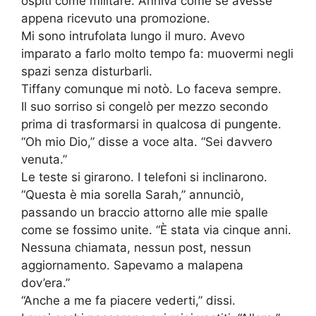
ospiti come militare. Anniva come se avesse
appena ricevuto una promozione.
Mi sono intrufolata lungo il muro. Avevo
imparato a farlo molto tempo fa: muovermi negli
spazi senza disturbarli.
Tiffany comunque mi notò. Lo faceva sempre.
Il suo sorriso si congelò per mezzo secondo
prima di trasformarsi in qualcosa di pungente.
“Oh mio Dio,” disse a voce alta. “Sei davvero
venuta.”
Le teste si girarono. I telefoni si inclinarono.
“Questa è mia sorella Sarah,” annunciò,
passando un braccio attorno alle mie spalle
come se fossimo unite. “È stata via cinque anni.
Nessuna chiamata, nessun post, nessun
aggiornamento. Sapevamo a malapena
dov’era.”
“Anche a me fa piacere vederti,” dissi.