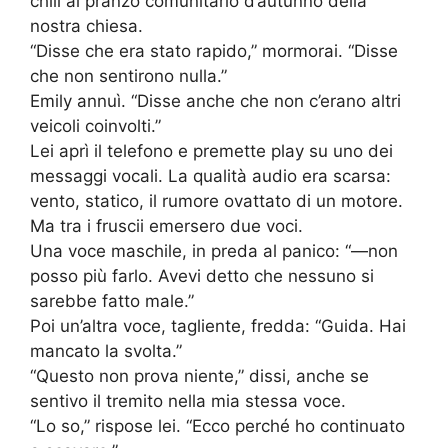
chili al pranzo comunitario d’autunno della
nostra chiesa.
“Disse che era stato rapido,” mormorai. “Disse
che non sentirono nulla.”
Emily annuì. “Disse anche che non c’erano altri
veicoli coinvolti.”
Lei aprì il telefono e premette play su uno dei
messaggi vocali. La qualità audio era scarsa:
vento, statico, il rumore ovattato di un motore.
Ma tra i fruscii emersero due voci.
Una voce maschile, in preda al panico: “—non
posso più farlo. Avevi detto che nessuno si
sarebbe fatto male.”
Poi un’altra voce, tagliente, fredda: “Guida. Hai
mancato la svolta.”
“Questo non prova niente,” dissi, anche se
sentivo il tremito nella mia stessa voce.
“Lo so,” rispose lei. “Ecco perché ho continuato