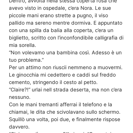
Dentro, avvolta nella stessa coperta rosa che
avevo visto in ospedale, c’era Nora. Le sue
piccole mani erano strette a pugno, il viso
pallido ma sereno mentre dormiva. E appuntato
con una spilla da balia alla coperta, c’era un
biglietto, scritto con l’inconfondibile calligrafia di
mia sorella.
“Non volevamo una bambina così. Adesso è un
tuo problema.”
Per un attimo non riuscii nemmeno a muovermi.
Le ginocchia mi cedettero e caddi sul freddo
cemento, stringendo il cesto al petto.
“Claire?!” urlai nell strada deserta, ma non c’era
nessuno.
Con le mani tremanti afferrai il telefono e la
chiamai, le dita che scivolavano sullo schermo.
Squillò una volta, poi due, e finalmente rispose
davvero.