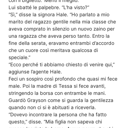
con il biglietto: ‘Meriti il meglio.'”
Lui sbatté le palpebre. “L’ha visto?”
“Sì,” disse la signora Hale. “Ho parlato a mio
marito del ragazzo gentile nella mia classe che
aveva comprato in silenzio un nuovo zaino per
una ragazza che aveva perso tanto. Entro la
fine della serata, eravamo entrambi d’accordo
che un cuore così meritava qualcosa di
speciale.”
“Ecco perché ti abbiamo chiesto di venire qui,”
aggiunse l’agente Hale.
Feci un sospiro così profondo che quasi mi fece
male. Poi la madre di Tessa si fece avanti,
stringendo la borsa con entrambe le mani.
Guardò Grayson come si guarda la gentilezza
quando non ci si è abituati a riceverla.
“Dovevo incontrare la persona che ha fatto
questo,” disse. “Mia figlia non sapeva chi