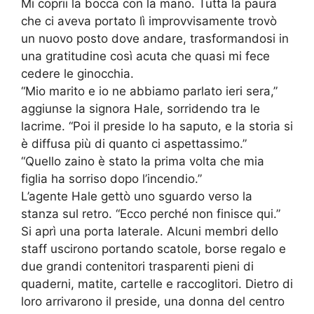
Mi coprii la bocca con la mano. Tutta la paura
che ci aveva portato lì improvvisamente trovò
un nuovo posto dove andare, trasformandosi in
una gratitudine così acuta che quasi mi fece
cedere le ginocchia.
“Mio marito e io ne abbiamo parlato ieri sera,”
aggiunse la signora Hale, sorridendo tra le
lacrime. “Poi il preside lo ha saputo, e la storia si
è diffusa più di quanto ci aspettassimo.”
“Quello zaino è stato la prima volta che mia
figlia ha sorriso dopo l’incendio.”
L’agente Hale gettò uno sguardo verso la
stanza sul retro. “Ecco perché non finisce qui.”
Si aprì una porta laterale. Alcuni membri dello
staff uscirono portando scatole, borse regalo e
due grandi contenitori trasparenti pieni di
quaderni, matite, cartelle e raccoglitori. Dietro di
loro arrivarono il preside, una donna del centro