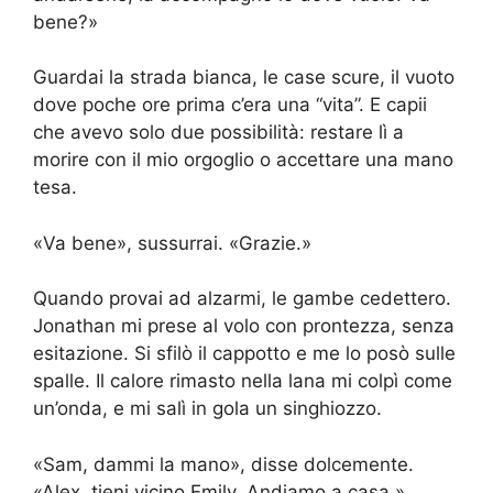
bene?»
Guardai la strada bianca, le case scure, il vuoto
dove poche ore prima c’era una “vita”. E capii
che avevo solo due possibilità: restare lì a
morire con il mio orgoglio o accettare una mano
tesa.
«Va bene», sussurrai. «Grazie.»
Quando provai ad alzarmi, le gambe cedettero.
Jonathan mi prese al volo con prontezza, senza
esitazione. Si sfilò il cappotto e me lo posò sulle
spalle. Il calore rimasto nella lana mi colpì come
un’onda, e mi salì in gola un singhiozzo.
«Sam, dammi la mano», disse dolcemente.
«Alex, tieni vicino Emily. Andiamo a casa.»