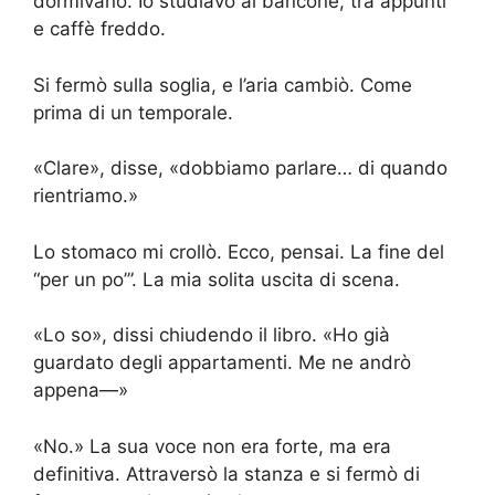
dormivano. Io studiavo al bancone, tra appunti
e caffè freddo.
Si fermò sulla soglia, e l’aria cambiò. Come
prima di un temporale.
«Clare», disse, «dobbiamo parlare… di quando
rientriamo.»
Lo stomaco mi crollò. Ecco, pensai. La fine del
“per un po’”. La mia solita uscita di scena.
«Lo so», dissi chiudendo il libro. «Ho già
guardato degli appartamenti. Me ne andrò
appena—»
«No.» La sua voce non era forte, ma era
definitiva. Attraversò la stanza e si fermò di