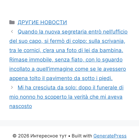
Categories
ДРУГИЕ НОВОСТИ
Quando la nuova segretaria entrò nell’ufficio
del suo capo, si fermò di colpo: sulla scrivania,
tra le cornici, c’era una foto di lei da bambina.
Rimase immobile, senza fiato, con lo sguardo
incollato a quell’immagine come se le avessero
appena tolto il pavimento da sotto i piedi.
Mi ha cresciuta da solo: dopo il funerale di
mio nonno ho scoperto la verità che mi aveva
nascosto
© 2026 Интересное тут
• Built with
GeneratePress