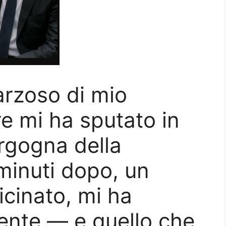
arzoso di mio
re mi ha sputato in
ergogna della
minuti dopo, un
icinato, mi ha
mente — e quello che