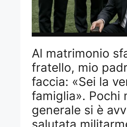
Al matrimonio sf
fratello, mio pad
faccia: «Sei la v
famiglia». Pochi 
generale si è avv
salutata militar