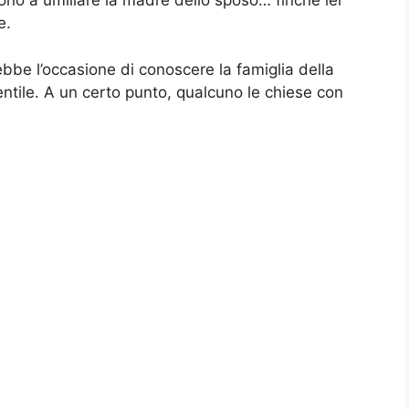
rono a umiliare la madre dello sposo… finché lei
e.
bbe l’occasione di conoscere la famiglia della
gentile. A un certo punto, qualcuno le chiese con