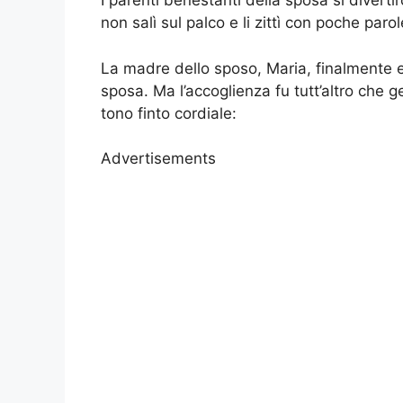
I parenti benestanti della sposa si diverti
non salì sul palco e li zittì con poche parol
La madre dello sposo, Maria, finalmente e
sposa. Ma l’accoglienza fu tutt’altro che 
tono finto cordiale:
Advertisements