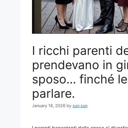
I ricchi parenti d
prendevano in gi
sposo… finché lei
parlare.
January 18, 2026
by
sun sun