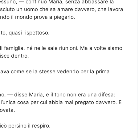
essuno, — continuò Maria, senza abbassare la
resciuto un uomo che sa amare davvero, che lavora
ndo il mondo prova a piegarlo.
ito, quasi rispettoso.
 famiglia, né nelle sale riunioni. Ma a volte siamo
nisce dentro.
rdava come se la stesse vedendo per la prima
, — disse Maria, e il tono non era una difesa:
 è l’unica cosa per cui abbia mai pregato davvero. E
rovata.
ò persino il respiro.