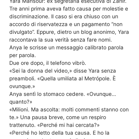
Yara Mansour: ex segretaria esecutiva di Zahir.
Tre anni prima aveva fatto causa per molestie e
discriminazione. Il caso si era chiuso con un
accordo di riservatezza e un pagamento “non
divulgato”. Eppure, dietro un blog anonimo, Yara
raccontava la sua verità senza fare nomi.
Anya le scrisse un messaggio calibrato parola
per parola.
Due ore dopo, il telefono vibrò.
«Sei la donna del video,» disse Yara senza
preamboli. «Quella umiliata al Metrópole. È
ovunque.»
Anya sentì lo stomaco cedere. «Ovunque…
quanto?»
«Milioni. Ma ascolta: molti commenti stanno con
te.» Una pausa breve, come un respiro
trattenuto. «Perché mi hai cercata?»
«Perché ho letto della tua causa. E ho la