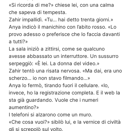
«Si ricorda di me?» chiese lei, con una calma
che sapeva di tempesta.
Zahir impallidì. «Tu… hai detto trenta giorni.»
Anya indicò il manichino con l’abito rosso. «Lo
provo adesso o preferisce che lo faccia davanti
a tutti?»
La sala iniziò a zittirsi, come se qualcuno
avesse abbassato un interruttore. Un sussurro
serpeggiò: «È lei. La donna del video.»
Zahir tentò una risata nervosa. «Ma dai, era uno
scherzo… io non stavo filmando…»
Anya lo fermò, tirando fuori il cellulare. «Io,
invece, ho la registrazione completa. E il web la
sta già guardando. Vuole che i numeri
aumentino?»
I telefoni si alzarono come un muro.
«Che cosa vuoi?» sibilò lui, e la vernice di civiltà
gli si screpolò sul volto.