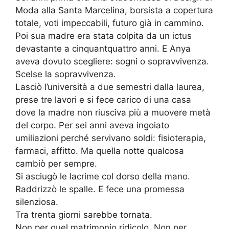
Moda alla Santa Marcelina, borsista a copertura
totale, voti impeccabili, futuro già in cammino.
Poi sua madre era stata colpita da un ictus
devastante a cinquantquattro anni. E Anya
aveva dovuto scegliere: sogni o sopravvivenza.
Scelse la sopravvivenza.
Lasciò l’università a due semestri dalla laurea,
prese tre lavori e si fece carico di una casa
dove la madre non riusciva più a muovere metà
del corpo. Per sei anni aveva ingoiato
umiliazioni perché servivano soldi: fisioterapia,
farmaci, affitto. Ma quella notte qualcosa
cambiò per sempre.
Si asciugò le lacrime col dorso della mano.
Raddrizzò le spalle. E fece una promessa
silenziosa.
Tra trenta giorni sarebbe tornata.
Non per quel matrimonio ridicolo. Non per