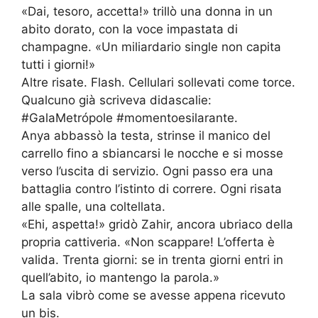
«Dai, tesoro, accetta!» trillò una donna in un
abito dorato, con la voce impastata di
champagne. «Un miliardario single non capita
tutti i giorni!»
Altre risate. Flash. Cellulari sollevati come torce.
Qualcuno già scriveva didascalie:
#GalaMetrópole #momentoesilarante.
Anya abbassò la testa, strinse il manico del
carrello fino a sbiancarsi le nocche e si mosse
verso l’uscita di servizio. Ogni passo era una
battaglia contro l’istinto di correre. Ogni risata
alle spalle, una coltellata.
«Ehi, aspetta!» gridò Zahir, ancora ubriaco della
propria cattiveria. «Non scappare! L’offerta è
valida. Trenta giorni: se in trenta giorni entri in
quell’abito, io mantengo la parola.»
La sala vibrò come se avesse appena ricevuto
un bis.