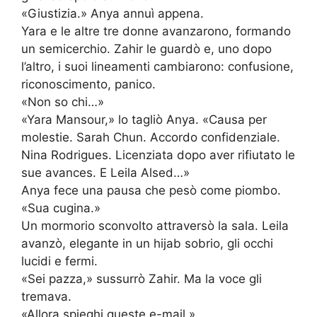
«Giustizia.» Anya annuì appena.
Yara e le altre tre donne avanzarono, formando
un semicerchio. Zahir le guardò e, uno dopo
l’altro, i suoi lineamenti cambiarono: confusione,
riconoscimento, panico.
«Non so chi…»
«Yara Mansour,» lo tagliò Anya. «Causa per
molestie. Sarah Chun. Accordo confidenziale.
Nina Rodrigues. Licenziata dopo aver rifiutato le
sue avances. E Leila Alsed…»
Anya fece una pausa che pesò come piombo.
«Sua cugina.»
Un mormorio sconvolto attraversò la sala. Leila
avanzò, elegante in un hijab sobrio, gli occhi
lucidi e fermi.
«Sei pazza,» sussurrò Zahir. Ma la voce gli
tremava.
«Allora spieghi queste e-mail.»