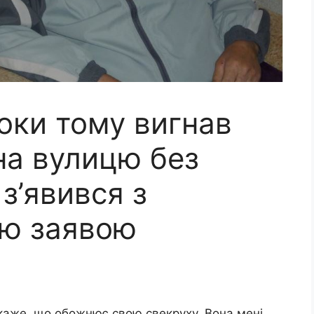
оки тому вигнав
на вулицю без
з’явився з
ю заявою
скаже, що обожнює свою свекруху. Вона мені