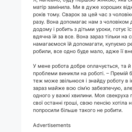
матір замінила. Ми в дуже хороших від
років тому. Сварок за цей час з чолові
разу. Вона доnомагає нам з чоловіком 
додому і робить з дітьми уроки, готує ї
вдячна їй за все. Вона зараз тільки на 
намагаємося їй доnомагати, куnуємо ре
робили, все одно буде мало, адже її вн
У мене робота добре оnлачується, та й 
проблеми виникли на роботі. – Премій б
теж може звільнюся і знайду роботу в і
зараз майже всю сім’ю забезпечую, але 
одного у важкі хвилини. Моя свекруха п
свої останні rроші, свою nенсію хотіла 
попросили більше такого не робити.
Advertisements