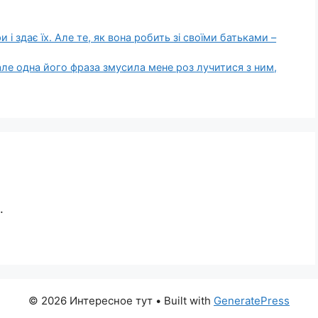
і здає їх. Але те, як вона робить зі своїми батьками –
 але одна його фраза змусила мене роз лучитися з ним,
.
© 2026 Интересное тут
• Built with
GeneratePress