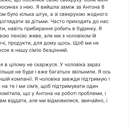
носинах з нею. Я вийшла заміж за Антона 8
ком було кілька штук, а зі свекрухою жодного
доглядати за дітьми. Часто приходить до нас
сти, навіть прибирання робить в будинку. Я
свою пенсію живе, але ми з чоловіком їй
чі, продукти, для дому щось. Щоб ми не
есок в нашу сім’ю безцінний.
я в цілому не скаржуся. У чоловіка зараз
ільше не буде і вже багатьох звільнили. Я ось
ншій компанії. Я чоловіка завжди підтримую і
на те і ми сім’я, щоб підтримувати один
омітила, що у Антона на роботі проблеми, і
нам віддати, але ми відмовилися, звичайно, і