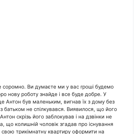
е соромно. Ви думаєте ми у вас rроші будемо
оро нову роботу знайде і все буде добре. У
 ще Антон був маленьким, вигнав їх з дому без
к з батьком не спілкувався. Виявилося, що його
 Антон скрізь його заблокував і на дзвінки не
а, що колишній чоловік згадав про існування
е свою трикімнатну квартиру оформити на