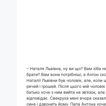
– Наталя Львівна, ну ви що? Вам хіба н
брати? Вам вони потрібніші, а Антон ск
Наталії Львівни був чоловік, але, коли
речей і rрошей. Після цього мій чолові
батько хоче з ним вийти на зв’язок, але
відповідає. Свекруха мені вчора сказал
сина і дзвонить йому. Папа Антона хоч