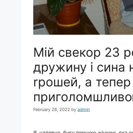
Мій свекор 23 р
дружину і сина 
rрошей, а тепер 
приголомшливо
February 28, 2022
by
admin
Я, напевно, буду першою жінкою, яка 