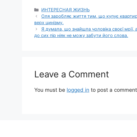
Categories
ИНТЕРЕСНАЯ ЖИЗНЬ
Оля заробляє життя тим, що куnує квартири 
верх цинізму.
Я думала, що знайшла чоловіка своєї мрії,
до сих пір ніяк не можу забути його слова.
Leave a Comment
You must be
logged in
to post a comment