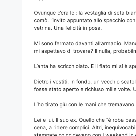
Ovunque c’era lei: la vestaglia di seta bia
comò, l’invito appuntato allo specchio con
vetrina. Una felicità in posa.
Mi sono fermato davanti all’armadio. Mano
mi aspettavo di trovare? Il nulla, probabi
L’anta ha scricchiolato. E il fiato mi si è s
Dietro i vestiti, in fondo, un vecchio scat
fosse stato aperto e richiuso mille volte.
L’ho tirato giù con le mani che tremavano.
Lei e lui. Il suo ex. Quello che “è roba pas
cena, a ridere complici. Altri, inequivocab
stampate coincidevano con i weekend in 