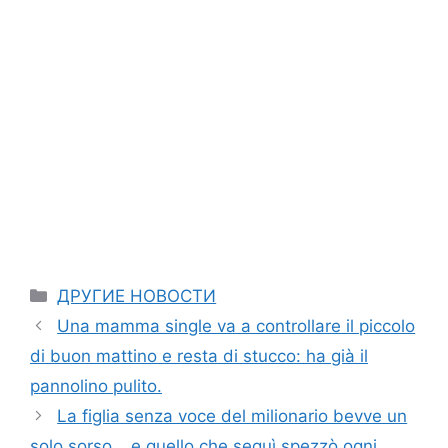
Categories
ДРУГИЕ НОВОСТИ
Una mamma single va a controllare il piccolo
di buon mattino e resta di stucco: ha già il
pannolino pulito.
La figlia senza voce del milionario bevve un
solo sorso… e quello che seguì spezzò ogni