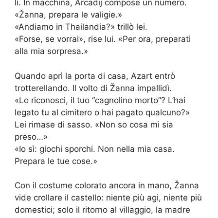
lì. In macchina, Arcadij compose un numero.
«Žanna, prepara le valigie.»
«Andiamo in Thailandia?» trillò lei.
«Forse, se vorrai», rise lui. «Per ora, preparati
alla mia sorpresa.»
Quando aprì la porta di casa, Azart entrò
trotterellando. Il volto di Žanna impallidì.
«Lo riconosci, il tuo “cagnolino morto”? L’hai
legato tu al cimitero o hai pagato qualcuno?»
Lei rimase di sasso. «Non so cosa mi sia
preso…»
«Io sì: giochi sporchi. Non nella mia casa.
Prepara le tue cose.»
Con il costume colorato ancora in mano, Žanna
vide crollare il castello: niente più agi, niente più
domestici; solo il ritorno al villaggio, la madre