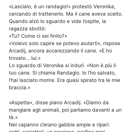
«Lascialo, è un randagio!» protestò Veronika,
cercando di trattenerlo. Ma il cane aveva scelto.
Quando alzò lo sguardo e vide l’ospite, la
ragazza sbottò:
«Tu? Come ci sei finito?»
«Volevo solo capire se potevo aiutarti», rispose
Arcadij, ancora accarezzando il cane. «E ho
trovato… lui.»
Lo sguardo di Veronika si indurì. «Non è più il
tuo cane. Si chiama Randagio. Io l’ho salvato,
l’hai lasciato morire. Era quasi spirato tra le mie
braccia.»
«Aspetta», disse piano Arcadij. «Diamo da
mangiare agli animali, poi parliamo davanti a un
tè.»
Nel capanno c’erano gabbie ampie e ripari:
gatti, scoiattoli, un procione, perfino mini-