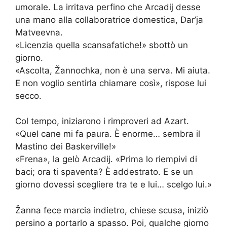
umorale. La irritava perfino che Arcadij desse
una mano alla collaboratrice domestica, Dar’ja
Matveevna.
«Licenzia quella scansafatiche!» sbottò un
giorno.
«Ascolta, Žannochka, non è una serva. Mi aiuta.
E non voglio sentirla chiamare così», rispose lui
secco.
Col tempo, iniziarono i rimproveri ad Azart.
«Quel cane mi fa paura. È enorme… sembra il
Mastino dei Baskerville!»
«Frena», la gelò Arcadij. «Prima lo riempivi di
baci; ora ti spaventa? È addestrato. E se un
giorno dovessi scegliere tra te e lui… scelgo lui.»
Žanna fece marcia indietro, chiese scusa, iniziò
persino a portarlo a spasso. Poi, qualche giorno