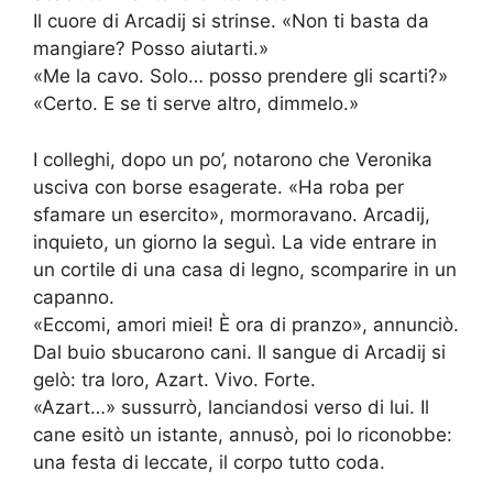
Il cuore di Arcadij si strinse. «Non ti basta da
mangiare? Posso aiutarti.»
«Me la cavo. Solo… posso prendere gli scarti?»
«Certo. E se ti serve altro, dimmelo.»
I colleghi, dopo un po’, notarono che Veronika
usciva con borse esagerate. «Ha roba per
sfamare un esercito», mormoravano. Arcadij,
inquieto, un giorno la seguì. La vide entrare in
un cortile di una casa di legno, scomparire in un
capanno.
«Eccomi, amori miei! È ora di pranzo», annunciò.
Dal buio sbucarono cani. Il sangue di Arcadij si
gelò: tra loro, Azart. Vivo. Forte.
«Azart…» sussurrò, lanciandosi verso di lui. Il
cane esitò un istante, annusò, poi lo riconobbe:
una festa di leccate, il corpo tutto coda.