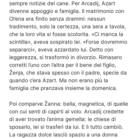
sempre notizie del cane. Per Arcadij, Azart
divenne appoggio e famiglia. Il matrimonio con
Ol’ena era finito senza drammi: nessun
tradimento, solo la certezza, una sera a tavola,
che la loro vita si fosse scolorita. «Ci manca la
scintilla», aveva sospirato lei. «Forse dovremmo
separarci», aveva azzardato lui. Detto con
leggerezza, si trasformò in divorzio. Rimasero
corretti l’uno con l’altra per il bene del figlio,
Ženja, che stava spesso con il padre, specie da
quando c’era Azart. Ma non erano più la
famiglia che pranzava insieme la domenica.
Poi comparve Žanna: bella, magnetica, di quelle
con cui senti di capirti al volo. Arcadij credette
di aver trovato l’anima gemella: le chiese di
sposarlo, lei si trasferì da lui. E lì tutto cambiò.
La ragazza dolce lasciò spazio a una donna