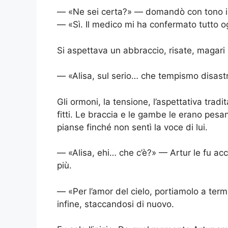
— «Ne sei certa?» — domandò con tono i
— «Sì. Il medico mi ha confermato tutto o
Si aspettava un abbraccio, risate, magari l
— «Alisa, sul serio… che tempismo disastr
Gli ormoni, la tensione, l’aspettativa tradi
fitti. Le braccia e le gambe le erano pes
pianse finché non sentì la voce di lui.
— «Alisa, ehi… che c’è?» — Artur le fu acc
più.
— «Per l’amor del cielo, portiamolo a ter
infine, staccandosi di nuovo.