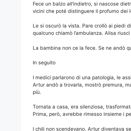
Fece un balzo all’indietro, si nascose di
vicini che poté distinguere il profumo dei 
Le si oscurò la vista. Pare crollò ai piedi 
qualcuno chiamò l’ambulanza. Alisa riusc
La bambina non ce la fece. Se ne andò qu
In seguito
I medici parlarono di una patologia, le ass
Artur andò a trovarla, mostrò premura, ma
più.
Tornata a casa, era silenziosa, trasforma
Prima, però, avrebbe rimesso insieme i pe
I chili non scendevano. Artur diventava sem