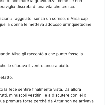
mise di nominare la gravidanza, come se non
meraviglia discreta di una vita che cresce.
azioni» raggelato, senza un sorriso, e Alisa capì
 quella donna le metteva addosso un’inquietudine
ando Alisa gli raccontò a che punto fosse la
he le sfiorava il ventre ancora piatto.
efatto.
ito la fece sentire finalmente vista. Da allora
tti, minuscoli vestitini, e a discutere con lei di
sua premura forse perché da Artur non ne arrivava