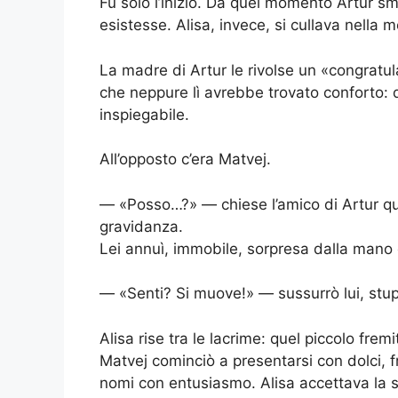
Fu solo l’inizio. Da quel momento Artur s
esistesse. Alisa, invece, si cullava nella 
La madre di Artur le rivolse un «congratul
che neppure lì avrebbe trovato conforto:
inspiegabile.
All’opposto c’era Matvej.
— «Posso…?» — chiese l’amico di Artur qu
gravidanza.
Lei annuì, immobile, sorpresa dalla mano c
— «Senti? Si muove!» — sussurrò lui, stup
Alisa rise tra le lacrime: quel piccolo frem
Matvej cominciò a presentarsi con dolci, fru
nomi con entusiasmo. Alisa accettava la 