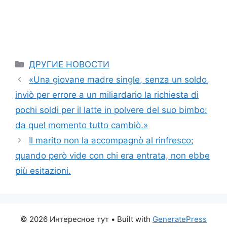
Categories
ДРУГИЕ НОВОСТИ
«Una giovane madre single, senza un soldo,
inviò per errore a un miliardario la richiesta di
pochi soldi per il latte in polvere del suo bimbo:
da quel momento tutto cambiò.»
Il marito non la accompagnò al rinfresco;
quando però vide con chi era entrata, non ebbe
più esitazioni.
© 2026 Интересное тут
• Built with
GeneratePress