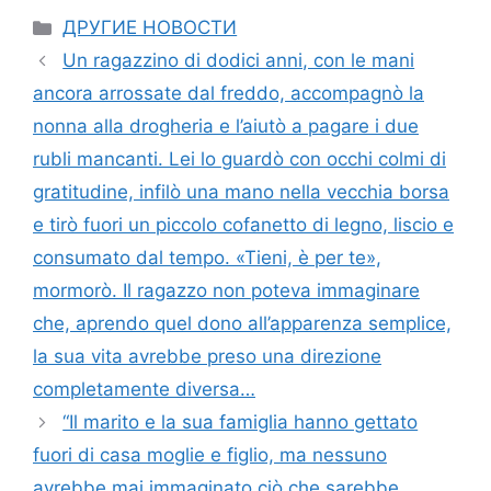
Categories
ДРУГИЕ НОВОСТИ
Un ragazzino di dodici anni, con le mani
ancora arrossate dal freddo, accompagnò la
nonna alla drogheria e l’aiutò a pagare i due
rubli mancanti. Lei lo guardò con occhi colmi di
gratitudine, infilò una mano nella vecchia borsa
e tirò fuori un piccolo cofanetto di legno, liscio e
consumato dal tempo. «Tieni, è per te»,
mormorò. Il ragazzo non poteva immaginare
che, aprendo quel dono all’apparenza semplice,
la sua vita avrebbe preso una direzione
completamente diversa…
“Il marito e la sua famiglia hanno gettato
fuori di casa moglie e figlio, ma nessuno
avrebbe mai immaginato ciò che sarebbe