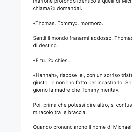
marrone profondo identico a quelli di Mic
chiama?» domandai.
«Thomas. Tommy», mormorò.
Sentii il mondo franarmi addosso. Thoma
di destino.
«E tu…?» chiesi.
«Hannah», rispose lei, con un sorriso trist
giusto. Io non l’ho fatto per incastrarlo. 
giorno la madre che Tommy merita».
Poi, prima che potessi dire altro, si confu
miracolo tra le braccia.
Quando pronunciarono il nome di Michael e 