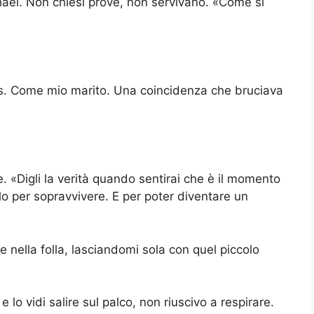
hael. Non chiesi prove, non servivano. «Come si
s. Come mio marito. Una coincidenza che bruciava
e. «Digli la verità quando sentirai che è il momento
Solo per sopravvivere. E per poter diventare un
se nella folla, lasciandomi sola con quel piccolo
lo vidi salire sul palco, non riuscivo a respirare.