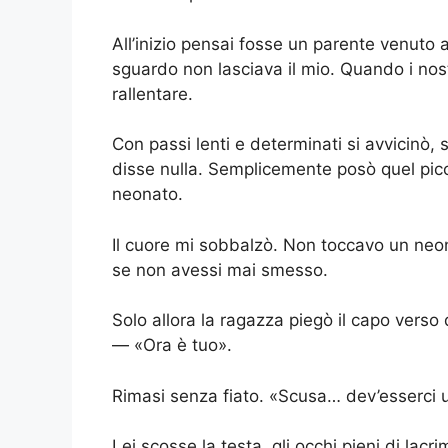
All’inizio pensai fosse un parente venuto a
sguardo non lasciava il mio. Quando i nost
rallentare.
Con passi lenti e determinati si avvicinò, 
disse nulla. Semplicemente posò quel pic
neonato.
Il cuore mi sobbalzò. Non toccavo un neon
se non avessi mai smesso.
Solo allora la ragazza piegò il capo verso
— «Ora è tuo».
Rimasi senza fiato. «Scusa… dev’esserci u
Lei scosse la testa, gli occhi pieni di lac