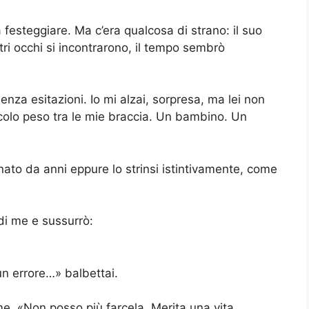
 festeggiare. Ma c’era qualcosa di strano: il suo
ri occhi si incontrarono, il tempo sembrò
senza esitazioni. Io mi alzai, sorpresa, ma lei non
colo peso tra le mie braccia. Un bambino. Un
ato da anni eppure lo strinsi istintivamente, come
 di me e sussurrò:
n errore…» balbettai.
rime. «Non posso più farcela. Merita una vita