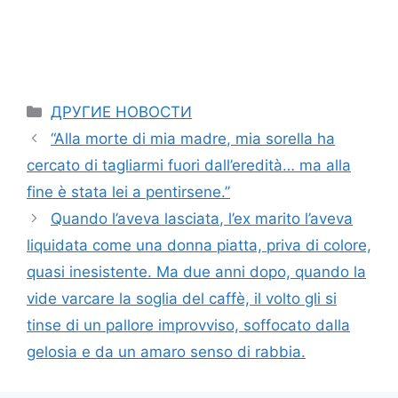
Categories
ДРУГИЕ НОВОСТИ
“Alla morte di mia madre, mia sorella ha
cercato di tagliarmi fuori dall’eredità… ma alla
fine è stata lei a pentirsene.”
Quando l’aveva lasciata, l’ex marito l’aveva
liquidata come una donna piatta, priva di colore,
quasi inesistente. Ma due anni dopo, quando la
vide varcare la soglia del caffè, il volto gli si
tinse di un pallore improvviso, soffocato dalla
gelosia e da un amaro senso di rabbia.