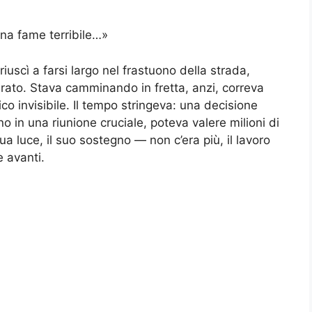
una fame terribile…»
iuscì a farsi largo nel frastuono della strada,
rato. Stava camminando in fretta, anzi, correva
o invisibile. Il tempo stringeva: una decisione
o in una riunione cruciale, poteva valere milioni di
a luce, il suo sostegno — non c’era più, il lavoro
e avanti.