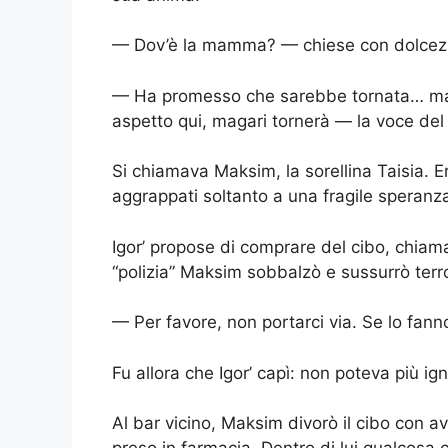
— Dov’è la mamma? — chiese con dolcezza
— Ha promesso che sarebbe tornata… ma s
aspetto qui, magari tornerà — la voce d
Si chiamava Maksim, la sorellina Taisia. Er
aggrappati soltanto a una fragile speranz
Igor’ propose di comprare del cibo, chiamare
“polizia” Maksim sobbalzò e sussurrò terro
— Per favore, non portarci via. Se lo fan
Fu allora che Igor’ capì: non poteva più 
Al bar vicino, Maksim divorò il cibo con avi