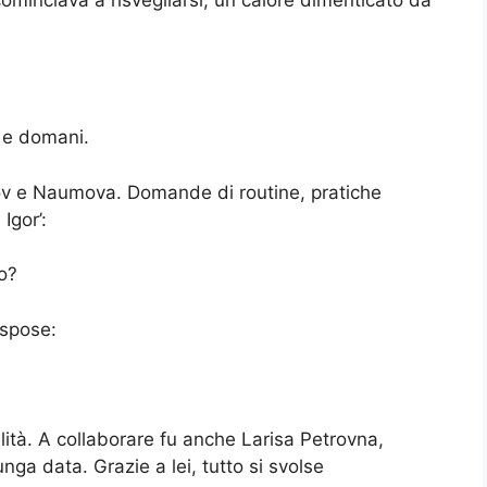
cominciava a risvegliarsi, un calore dimenticato da
i e domani.
ov e Naumova. Domande di routine, pratiche
Igor’:
o?
ispose:
ità. A collaborare fu anche Larisa Petro­vna,
nga data. Grazie a lei, tutto si svolse