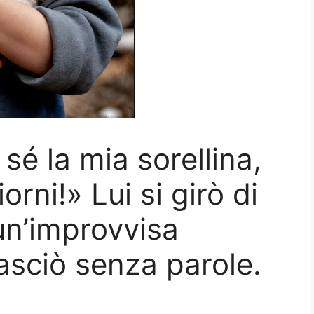
sé la mia sorellina,
rni!» Lui si girò di
un’improvvisa
asciò senza parole.