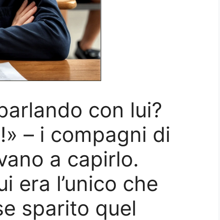
parlando con lui?
» – i compagni di
vano a capirlo.
ui era l’unico che
e sparito quel