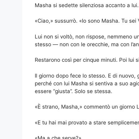
Masha si sedette silenziosa accanto a lui.
«Ciao,» sussurrò. «Io sono Masha. Tu sei 
Lui non si voltò, non rispose, nemmeno u
stesso — non con le orecchie, ma con l’a
Restarono così per cinque minuti. Poi lui s
Il giorno dopo fece lo stesso. E di nuovo
perché con lui Masha si sentiva a suo ag
essere “giusta”. Solo se stessa.
«È strano, Masha,» commentò un giorno L
«E tu hai mai provato a stare sempliceme
«Ma a che serve?»