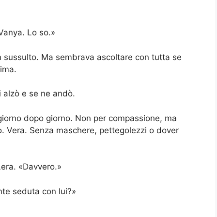
Vanya. Lo so.»
n sussulto. Ma sembrava ascoltare con tutta se
nima.
i alzò e se ne andò.
, giorno dopo giorno. Non per compassione, ma
io. Vera. Senza maschere, pettegolezzi o dover
era. «Davvero.»
nte seduta con lui?»