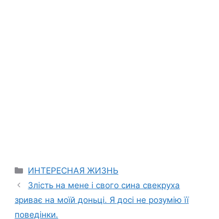
Categories
ИНТЕРЕСНАЯ ЖИЗНЬ
Злість на мене і свого сина свекруха
зриває на моїй доньці. Я досі не розумію її
поведінки.